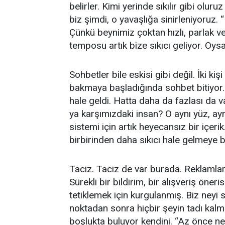
belirler. Kimi yerinde sıkılır gibi olur
biz şimdi, o yavaşlığa sinirleniyoruz. 
Çünkü beynimiz çoktan hızlı, parlak ve
temposu artık bize sıkıcı geliyor. Oys
Sohbetler bile eskisi gibi değil. İki ki
bakmaya başladığında sohbet bitiyor. 
hale geldi. Hatta daha da fazlası da v
ya karşımızdaki insan? O aynı yüz, ay
sistemi için artık heyecansız bir içerik.
birbirinden daha sıkıcı hale gelmeye b
Taciz. Taciz de var burada. Reklamlar
Sürekli bir bildirim, bir alışveriş öner
tetiklemek için kurgulanmış. Biz neyi 
noktadan sonra hiçbir şeyin tadı kalm
boşlukta buluyor kendini. “Az önce ne