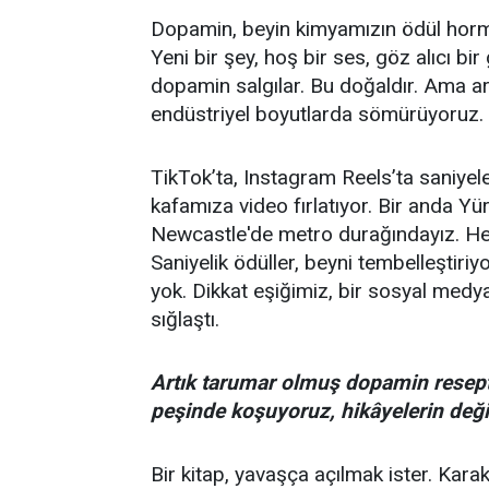
Dopamin, beyin kimyamızın ödül horm
Yeni bir şey, hoş bir ses, göz alıcı bi
dopamin salgılar. Bu doğaldır. Ama art
endüstriyel boyutlarda sömürüyoruz.
TikTok’ta, Instagram Reels’ta saniyele
kafamıza video fırlatıyor. Bir anda Y
Newcastle'de metro durağındayız. Her
Saniyelik ödüller, beyni tembelleştir
yok. Dikkat eşiğimiz, bir sosyal medy
sığlaştı.
Artık tarumar olmuş dopamin reseptör
peşinde koşuyoruz, hikâyelerin deği
Bir kitap, yavaşça açılmak ister. Karakt