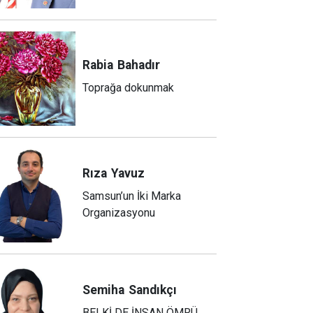
Rabia
Bahadır
Toprağa dokunmak
Rıza
Yavuz
Samsun’un İki Marka
Organizasyonu
Semiha
Sandıkçı
BELKİ DE İNSAN ÖMRÜ