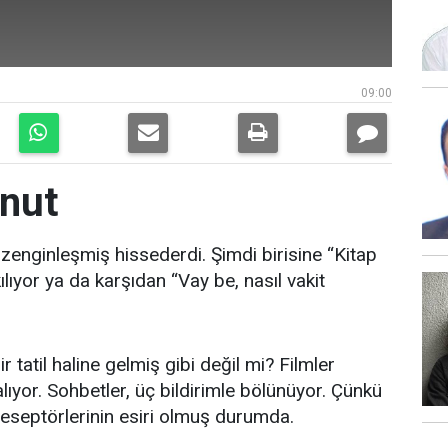
09:00
unut
zenginleşmiş hissederdi. Şimdi birisine “Kitap
ıyor ya da karşıdan “Vay be, nasıl vakit
r tatil haline gelmiş gibi değil mi? Filmler
lıyor. Sohbetler, üç bildirimle bölünüyor. Çünkü
eseptörlerinin esiri olmuş durumda.