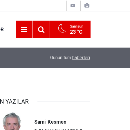
Samsun
OR
23 °C
17:27
Her 4 kişiden 3'ü internet bankacılığı kullanıyor
Günün tüm
haberleri
N YAZILAR
Sami
Kesmen