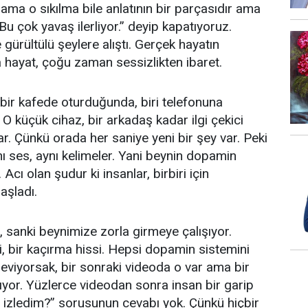
uz ama o sıkılma bile anlatının bir parçasıdır ama
“Bu çok yavaş ilerliyor.” deyip kapatıyoruz.
 gürültülü şeylere alıştı. Gerçek hayatın
a hayat, çoğu zaman sessizlikten ibaret.
şi bir kafede oturduğunda, biri telefonuna
O küçük cihaz, bir arkadaş kadar ilgi çekici
ar. Çünkü orada her saniye yeni bir şey var. Peki
nı ses, aynı kelimeler. Yani beynin dopamin
 Acı olan şudur ki insanlar, birbiri için
aşladı.
, sanki beynimize zorla girmeye çalışıyor.
isi, bir kaçırma hissi. Hepsi dopamin sistemini
seviyorsak, bir sonraki videoda o var ama bir
ıyor. Yüzlerce videodan sonra insan bir garip
 izledim?” sorusunun cevabı yok. Çünkü hiçbir