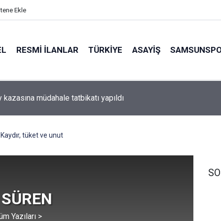
itene Ekle
EL
RESMI İLANLAR
TÜRKİYE
ASAYİŞ
SAMSUNSP
 kazasına müdahale tatbikatı yapıldı
Kaydır, tüket ve unut
SO
 SÜREN
üm Yazıları >