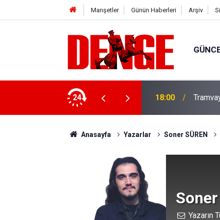
Manşetler
Günün Haberleri
Arşiv
S
GÜNC
 tutuklandı
24
18:00
Tramvay
Anasayfa
Yazarlar
Soner SÜREN
Soner
Yazarın T