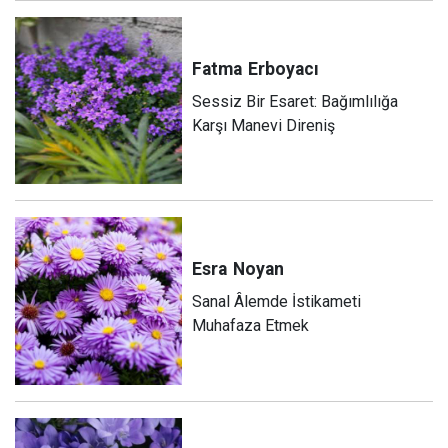
Fatma
Erboyacı
Sessiz Bir Esaret: Bağımlılığa
Karşı Manevi Direniş
Esra
Noyan
Sanal Âlemde İstikameti
Muhafaza Etmek