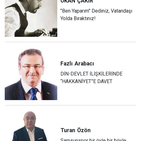
OKAN
ÇAKIR
"Ben Yaparım" Dediniz, Vatandaşı
Yolda Bıraktınız!
Fazlı
Arabacı
DİN-DEVLET İLİŞKİLERİNDE
“HAKKANİYET”E DAVET
Turan
Özön
Samsunspor bir öyle bir böyle