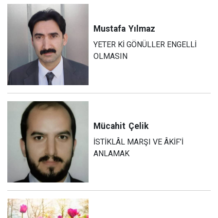
Mustafa
Yılmaz
YETER Kİ GÖNÜLLER ENGELLİ
OLMASIN
Mücahit
Çelik
İSTİKLÂL MARŞI VE ÂKİF’İ
ANLAMAK