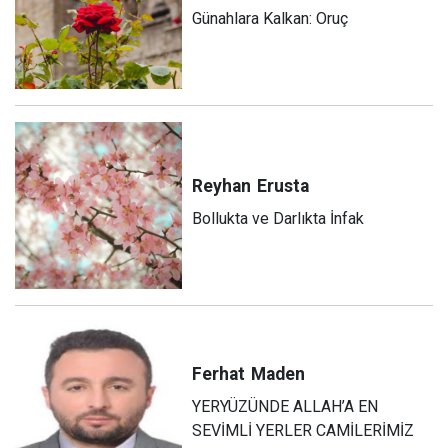
Günahlara Kalkan: Oruç
Reyhan
Erusta
Bollukta ve Darlıkta İnfak
Ferhat
Maden
YERYÜZÜNDE ALLAH’A EN
SEVİMLİ YERLER CAMİLERİMİZ