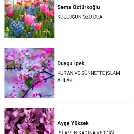
Sema
Öztürkoğlu
KULLUĞUN ÖZÜ DUA
Duygu
İpek
KUR’AN VE SÜNNETTE İSLAM
AHLÂKI
Ayşe
Yüksek
İSLAM’IN KADINA VERDİĞİ