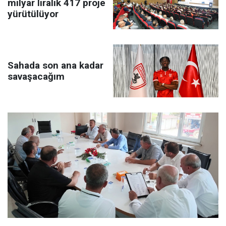
milyar liralık 417 proje
yürütülüyor
Sahada son ana kadar
savaşacağım