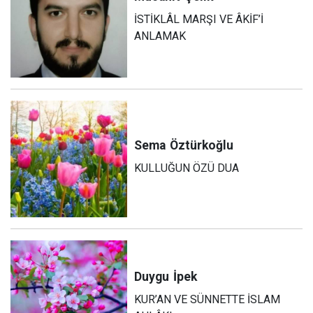
İSTİKLÂL MARŞI VE ÂKİF’İ
ANLAMAK
Sema
Öztürkoğlu
KULLUĞUN ÖZÜ DUA
Duygu
İpek
KUR’AN VE SÜNNETTE İSLAM