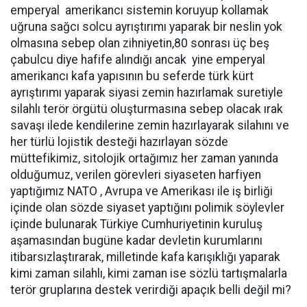
emperyal amerikancı sistemin koruyup kollamak
uğruna sağcı solcu ayrıştırımı yaparak bir neslin yok
olmasına sebep olan zihniyetin,80 sonrası üç beş
çabulcu diye hafife alındığı ancak yine emperyal
amerikancı kafa yapısının bu seferde türk kürt
ayrıştırımı yaparak siyasi zemin hazırlamak suretiyle
silahlı terör örgütü oluşturmasına sebep olacak ırak
savaşı ilede kendilerine zemin hazırlayarak silahını ve
her türlü lojistik desteği hazırlayan sözde
müttefikimiz, sitolojik ortağımız her zaman yanında
olduğumuz, verilen görevleri siyaseten harfiyen
yaptığımız NATO , Avrupa ve Amerikası ile iş birliği
içinde olan sözde siyaset yaptığını polimik söylevler
içinde bulunarak Türkiye Cumhuriyetinin kuruluş
aşamasından bugüne kadar devletin kurumlarını
itibarsızlaştırarak, milletinde kafa karışıklığı yaparak
kimi zaman silahlı, kimi zaman ise sözlü tartışmalarla
terör gruplarına destek verirdiği apaçık belli değil mi?