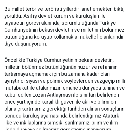
Bu millet terör ve teröristi yıllardır lanetlemekten bıktı,
yoruldu. Asıl iş devlet kurum ve kuruluşları ile
siyasetin görevi alanında, sorumluluğunda Türkiye
Cumhuriyetinin bekası devletin ve milletinin bölünmez
bütünlüğünü koruyup kollamakla mükellef olanlarındır
diye düşünüyorum.
Öncelikle Türkiye Cumhuriyetinin bekası devletin,
milletin bölünmez bütünlüğünün huzur ve refahının
tartışmaya açmamak için bu zamana kadar olan
ayrıştırıcı siyasi ve polimik söylevlerden vazgeçip milli
mutabakat ile atalarımızın emaneti dünyaca tanınan ve
kabul edilen Lozan Antlaşması ile sınırları belirlenen
önce yurt içinde karşılıklı güven ile aklı ve bilimi ön
plana çıkartmamız gerektiği tarihden alınan sonuçların
sonucu kuruluş aşamasında belirlendiğimiz Atatürk
ilke ve inkılaplarına sımsıkı sarılmamız, bilim ve ilim
ilede dünyaya açılmamız gerektiğine inanıyorum.