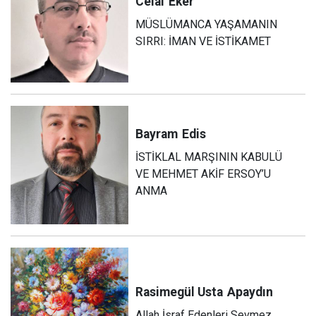
Celal
Eker
MÜSLÜMANCA YAŞAMANIN
SIRRI: İMAN VE İSTİKAMET
Bayram
Edis
İSTİKLAL MARŞININ KABULÜ
VE MEHMET AKİF ERSOY’U
ANMA
Rasimegül Usta
Apaydın
Allah İsraf Edenleri Sevmez