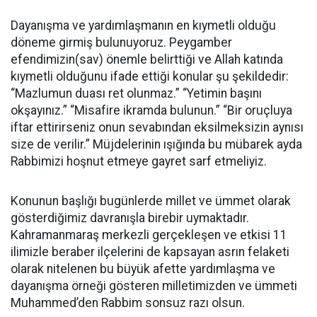
Dayanışma ve yardımlaşmanın en kıymetli olduğu
döneme girmiş bulunuyoruz. Peygamber
efendimizin(sav) önemle belirttiği ve Allah katında
kıymetli olduğunu ifade ettiği konular şu şekildedir:
“Mazlumun duası ret olunmaz.” “Yetimin başını
okşayınız.” “Misafire ikramda bulunun.” “Bir oruçluya
iftar ettirirseniz onun sevabından eksilmeksizin aynısı
size de verilir.” Müjdelerinin ışığında bu mübarek ayda
Rabbimizi hoşnut etmeye gayret sarf etmeliyiz.
Konunun başlığı bugünlerde millet ve ümmet olarak
gösterdiğimiz davranışla birebir uymaktadır.
Kahramanmaraş merkezli gerçekleşen ve etkisi 11
ilimizle beraber ilçelerini de kapsayan asrın felaketi
olarak nitelenen bu büyük afette yardımlaşma ve
dayanışma örneği gösteren milletimizden ve ümmeti
Muhammed’den Rabbim sonsuz razı olsun.