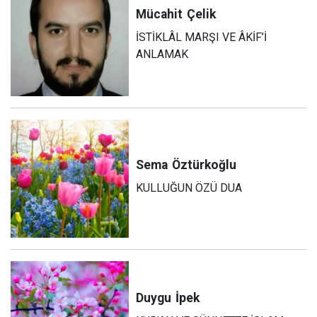
Mücahit
Çelik
İSTİKLÂL MARŞI VE ÂKİF’İ
ANLAMAK
Sema
Öztürkoğlu
KULLUĞUN ÖZÜ DUA
Duygu
İpek