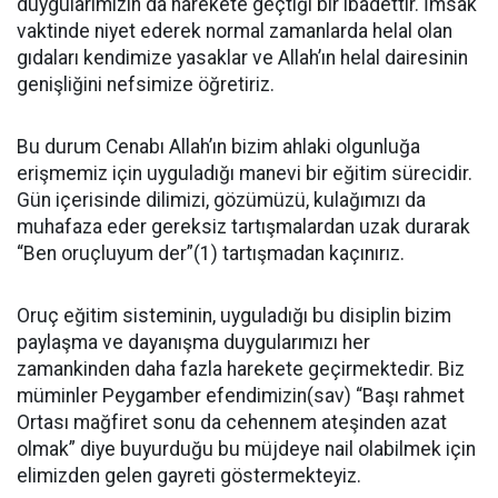
duygularımızın da harekete geçtiği bir ibadettir. İmsak
vaktinde niyet ederek normal zamanlarda helal olan
gıdaları kendimize yasaklar ve Allah’ın helal dairesinin
genişliğini nefsimize öğretiriz.
Bu durum Cenabı Allah’ın bizim ahlaki olgunluğa
erişmemiz için uyguladığı manevi bir eğitim sürecidir.
Gün içerisinde dilimizi, gözümüzü, kulağımızı da
muhafaza eder gereksiz tartışmalardan uzak durarak
“Ben oruçluyum der”(1) tartışmadan kaçınırız.
Oruç eğitim sisteminin, uyguladığı bu disiplin bizim
paylaşma ve dayanışma duygularımızı her
zamankinden daha fazla harekete geçirmektedir. Biz
müminler Peygamber efendimizin(sav) “Başı rahmet
Ortası mağfiret sonu da cehennem ateşinden azat
olmak” diye buyurduğu bu müjdeye nail olabilmek için
elimizden gelen gayreti göstermekteyiz.