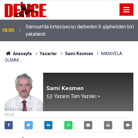
Samsun'da kırtasiyeciyi darbeden 6 şüpheliden biri
18:00
yakalandı
Anasayfa
Yazarlar
Sami Kesmen
MANİVELA
OLMAK...
Sami Kesmen
Yazarın Tüm Yazıları >
05 Haziran 2026
09:30