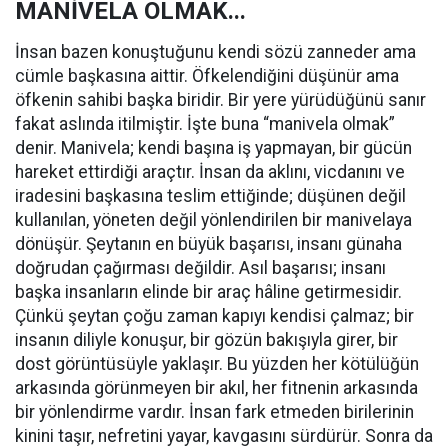
MANİVELA OLMAK...
İnsan bazen konuştuğunu kendi sözü zanneder ama
cümle başkasına aittir. Öfkelendiğini düşünür ama
öfkenin sahibi başka biridir. Bir yere yürüdüğünü sanır
fakat aslında itilmiştir. İşte buna “manivela olmak”
denir. Manivela; kendi başına iş yapmayan, bir gücün
hareket ettirdiği araçtır. İnsan da aklını, vicdanını ve
iradesini başkasına teslim ettiğinde; düşünen değil
kullanılan, yöneten değil yönlendirilen bir manivelaya
dönüşür. Şeytanın en büyük başarısı, insanı günaha
doğrudan çağırması değildir. Asıl başarısı; insanı
başka insanların elinde bir araç hâline getirmesidir.
Çünkü şeytan çoğu zaman kapıyı kendisi çalmaz; bir
insanın diliyle konuşur, bir gözün bakışıyla girer, bir
dost görüntüsüyle yaklaşır. Bu yüzden her kötülüğün
arkasında görünmeyen bir akıl, her fitnenin arkasında
bir yönlendirme vardır. İnsan fark etmeden birilerinin
kinini taşır, nefretini yayar, kavgasını sürdürür. Sonra da