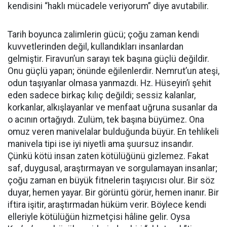
kendisini “haklı mücadele veriyorum” diye avutabilir.
Tarih boyunca zalimlerin gücü; çoğu zaman kendi
kuvvetlerinden değil, kullandıkları insanlardan
gelmiştir. Firavun’un sarayı tek başına güçlü değildir.
Onu güçlü yapan; önünde eğilenlerdir. Nemrut’un ateşi,
odun taşıyanlar olmasa yanmazdı. Hz. Hüseyin’i şehit
eden sadece birkaç kılıç değildi; sessiz kalanlar,
korkanlar, alkışlayanlar ve menfaat uğruna susanlar da
o acının ortağıydı. Zulüm, tek başına büyümez. Ona
omuz veren manivelalar bulduğunda büyür. En tehlikeli
manivela tipi ise iyi niyetli ama şuursuz insandır.
Çünkü kötü insan zaten kötülüğünü gizlemez. Fakat
saf, duygusal, araştırmayan ve sorgulamayan insanlar;
çoğu zaman en büyük fitnelerin taşıyıcısı olur. Bir söz
duyar, hemen yayar. Bir görüntü görür, hemen inanır. Bir
iftira işitir, araştırmadan hüküm verir. Böylece kendi
elleriyle kötülüğün hizmetçisi hâline gelir. Oysa