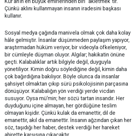
Kur’an’ın en büyük emirlerinden biri “akletmek”tir.
Çünkü aklını kullanmayan insanın iradesini başkası
kullanır.
Sosyal medya çağında manivela olmak çok daha kolay
hâle gelmiştir. İnsanlar düşünmeden paylaşım yapıyor,
araştırmadan hüküm veriyor, bir videoyla öfkeleniyor,
bir cümleyle düşman oluyor. Algılar; hakikatin önüne
geçti. Kalabalıklar artık bilgiyle değil, duyguyla
yönetiliyor. Kimin doğru söylediğine değil, kimin daha
çok bağırdığına bakılıyor. Böyle olunca da insanlar
şahsiyet olmaktan çıkıp sürü psikolojisinin parçasına
dönüşüyor. Kalabalığın yön verdiği yerde vicdan
susuyor. Oysa mü’min; her sözü tartan insandır. Her
duyduğunu içine almayan, her gördüğüne teslim
olmayan kişidir. Çünkü kulak da emanettir, dil de
emanettir, akıl da emanettir. İnsanın ağzından çıkan her
söz, taşıdığı her haber, destek verdiği her hareket
ahirette karşısına çıkacaktır.