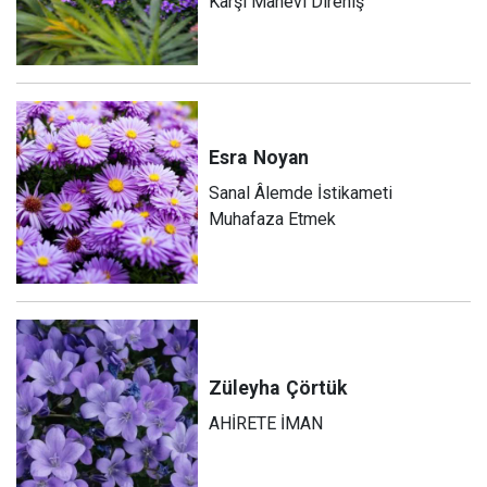
Karşı Manevi Direniş
Esra
Noyan
Sanal Âlemde İstikameti
Muhafaza Etmek
Züleyha
Çörtük
AHİRETE İMAN