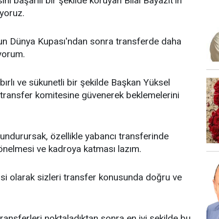
 başarılı bir şekilde koruyan Bilal Bayazıt'ın
ıyoruz.
r'un Dünya Kupası'ndan sonra transferde daha
üyorum.
ırlı ve sükunetli bir şekilde Başkan Yüksel
transfer komitesine güvenerek beklemelerini
undurursak, özellikle yabancı transferinde
yönelmesi ve kadroya katması lazım.
si olarak sizleri transfer konusunda doğru ve
transferleri noktaladıktan sonra en iyi şekilde bu