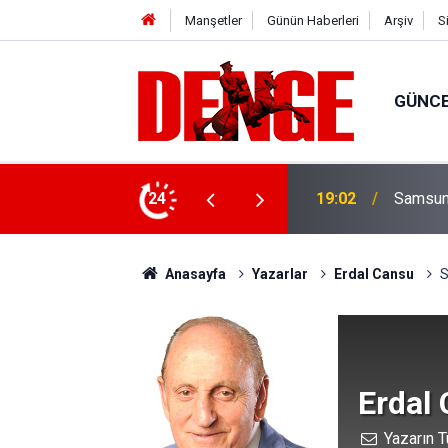
Manşetler
Günün Haberleri
Arşiv
S
GÜNC
ylül’e kadar devam edecek
24
18:18
Canik't
Anasayfa
Yazarlar
Erdal Cansu
S
Erdal
Yazarın T