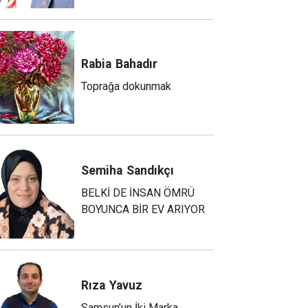
Rabia
Bahadır
Toprağa dokunmak
Semiha
Sandıkçı
BELKİ DE İNSAN ÖMRÜ
BOYUNCA BİR EV ARIYOR
Rıza
Yavuz
Samsun’un İki Marka