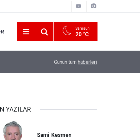
Samsun
OR
20 °C
17:00
30 ilde DEAŞ terör örgütüne yönelik operasyon!
Günün tüm
haberleri
N YAZILAR
Sami
Kesmen