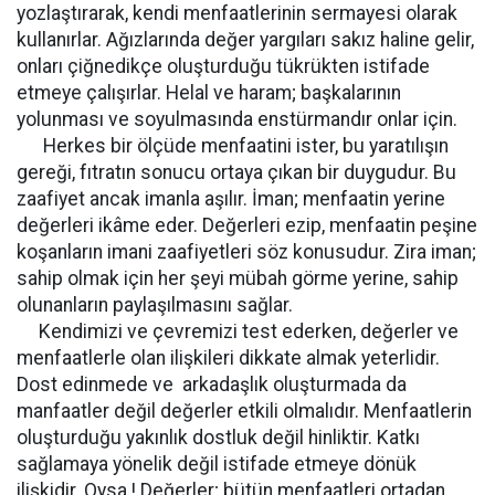
yozlaştırarak, kendi menfaatlerinin sermayesi olarak
kullanırlar. Ağızlarında değer yargıları sakız haline gelir,
onları çiğnedikçe oluşturduğu tükrükten istifade
etmeye çalışırlar. Helal ve haram; başkalarının
yolunması ve soyulmasında enstürmandır onlar için.
Herkes bir ölçüde menfaatini ister, bu yaratılışın
gereği, fıtratın sonucu ortaya çıkan bir duygudur. Bu
zaafiyet ancak imanla aşılır. İman; menfaatin yerine
değerleri ikâme eder. Değerleri ezip, menfaatin peşine
koşanların imani zaafiyetleri söz konusudur. Zira iman;
sahip olmak için her şeyi mübah görme yerine, sahip
olunanların paylaşılmasını sağlar.
Kendimizi ve çevremizi test ederken, değerler ve
menfaatlerle olan ilişkileri dikkate almak yeterlidir.
Dost edinmede ve arkadaşlık oluşturmada da
manfaatler değil değerler etkili olmalıdır. Menfaatlerin
oluşturduğu yakınlık dostluk değil hinliktir. Katkı
sağlamaya yönelik değil istifade etmeye dönük
ilişkidir. Oysa ! Değerler; bütün menfaatleri ortadan