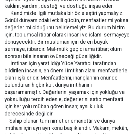
kaldırır, yardımı, desteği ve dostluğu inşaa eder.
Kendimizle ilgili mutlaka bir öz eleştiri yapmalıyız.
Gönül dünyamızdaki etkili gücün, menfaatler mi yoksa
değerler mi olduğunu belirlemeliyiz. Bu durum bizim
için, toplumsal itibar olarak insani ve islami sermayeye
dönüşecektir. Bir müslüman için de en büyük
sermaye, itibardır. Mal-mülk geçici ama itibar; ölüm
sonrası bile insanın övüneceği güzelliğidir.
İmtihan için yaratıldığı Yüce Yaratıcı tarafından
bildirilen insanın, en önemli imtihan alanı; menfaatlerle
olan ilişkileridir. Menfaatlerini, inançlarının önünde
bulunduran hiçbir kul; dünya imtihanını
başaramamıştır. Değerlerini yaşamak için yokluğu ve
yoksulluğu tercih edenle, değerlerini satıp menfaati
için her yolu mübah gören insan; aynı kulluk
derecesinde değildir.
Sahip olunan tüm nimetler emanettir ve dünya
imtihanı için ayrı ayrı konu başlıklarıdır. Makam, mekân,