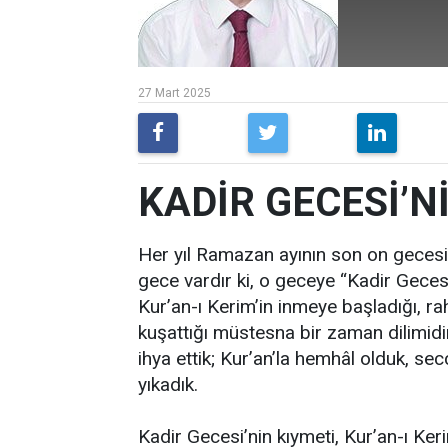
27 Mart 2025
KADİR GECESİ’Nİ
Her yıl Ramazan ayının son on gecesi i
gece vardır ki, o geceye “Kadir Geces
Kur’an-ı Kerim’in inmeye başladığı, r
kuşattığı müstesna bir zaman dilimidir
ihya ettik; Kur’an’la hemhâl olduk, sec
yıkadık.
Kadir Gecesi’nin kıymeti, Kur’an-ı Ker