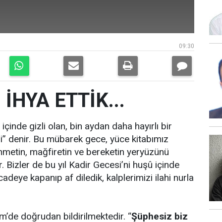
09:30
 İHYA ETTİK...
çinde gizli olan, bin aydan daha hayırlı bir
i” denir. Bu mübarek gece, yüce kitabımız
ahmetin, mağfiretin ve bereketin yeryüzünü
. Bizler de bu yıl Kadir Gecesi’ni huşû içinde
cadeye kapanıp af diledik, kalplerimizi ilahi nurla
im’de doğrudan bildirilmektedir. “
Şüphesiz biz