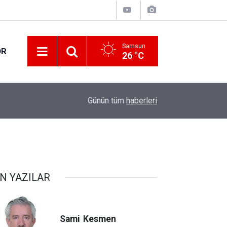
Samsun
OR
26 °C
18:13
Samsun'da uyuşturucu operasyonu: 8 gözaltı
Günün tüm
haberleri
N YAZILAR
Sami
Kesmen