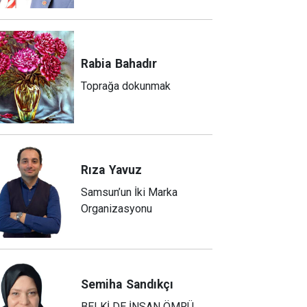
Rabia
Bahadır
Toprağa dokunmak
Rıza
Yavuz
Samsun’un İki Marka
Organizasyonu
Semiha
Sandıkçı
BELKİ DE İNSAN ÖMRÜ