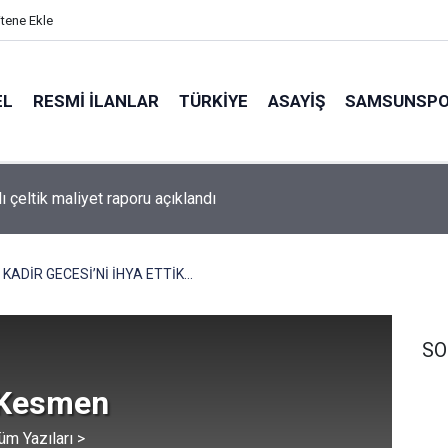
itene Ekle
EL
RESMI İLANLAR
TÜRKİYE
ASAYİŞ
SAMSUNSP
sonucu ev ve traktör kullanılmaz hale geldi
KADİR GECESİ’Nİ İHYA ETTİK...
SO
 Kesmen
üm Yazıları >