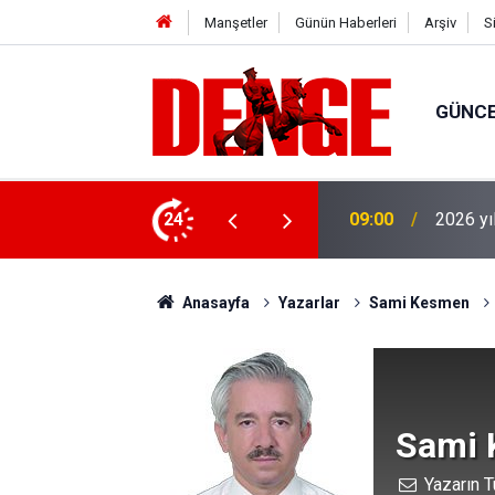
Manşetler
Günün Haberleri
Arşiv
S
GÜNC
çıklandı
24
08:19
Yangın 
Anasayfa
Yazarlar
Sami Kesmen
Sami
Yazarın T