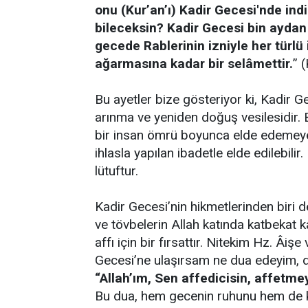
onu (Kur’an’ı) Kadir Gecesi'nde ind
bileceksin? Kadir Gecesi bin aydan 
gecede Rablerinin izniyle her türlü i
ağarmasına kadar bir selâmettir.
” 
Bu ayetler bize gösteriyor ki, Kadir Ge
arınma ve yeniden doğuş vesilesidir. Bi
bir insan ömrü boyunca elde edemeye
ihlasla yapılan ibadetle elde edilebil
lütuftur.
Kadir Gecesi’nin hikmetlerinden biri d
ve tövbelerin Allah katında katbekat 
affı için bir fırsattır. Nitekim Hz. Âi
Gecesi’ne ulaşırsam ne dua edeyim, 
“Allah’ım, Sen affedicisin, affetmey
Bu dua, hem gecenin ruhunu hem de ku