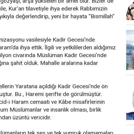
 gözyaşı; arşa yükselen bir amel olur. Bizler de
ile, Kur’an tilavetiyle ihya ederek Rabbimizin
ıkıyla değerlendirip, yeni bir hayata “Bismillah”
zasyonu vasilesiyle Kadir Gecesi'nde
'da ihya ettik. İlgili ve yetkililerden aldığımız
milyon civarında Müslüman Kadir Gecesi'nde
ğına şahit olduk. Mahalle aralarına kadar
ellerin Yaratana açıldığı Kadir Gecesi'nde ön
tur. Bu , Haremi şerifte de görülmüştür.
id-i Haram cemaati ve Kâbe misafirlerinin
um Müslümanlar ve insanlık olması, birlik
ndan üzüntü vericidir.
slümanların tek ses ve tek yumruk olamamaları