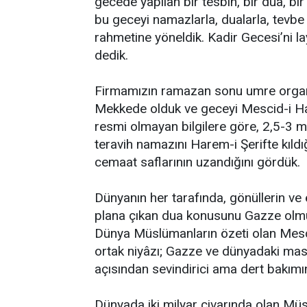
gecede yapılan bir tesbih, bir dua, bir
bu geceyi namazlarla, dualarla, tevbe 
rahmetine yöneldik. Kadir Gecesi’ni lay
dedik.
Firmamızın ramazan sonu umre organi
Mekkede olduk ve geceyi Mescid-i Haram
resmi olmayan bilgilere göre, 2,5-3 
teravih namazını Harem-i Şerifte kıldı
cemaat saflarının uzandığını gördük.
Dünyanın her tarafında, gönüllerin ve 
plana çıkan dua konusunu Gazze olmuş
Dünya Müslümanların özeti olan Mesc
ortak niyâzı; Gazze ve dünyadaki mas
açısından sevindirici ama dert bakımı
Dünyada iki milyar civarında olan Mü