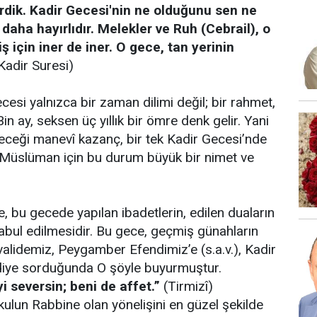
irdik. Kadir Gecesi'nin ne olduğunu sen ne
daha hayırlıdır. Melekler ve Ruh (Cebrail), o
ş için iner de iner. O gece, tan yerinin
(Kadir Suresi)
cesi yalnızca bir zaman dilimi değil; bir rahmet,
n ay, seksen üç yıllık bir ömre denk gelir. Yani
ceği manevî kazanç, bir tek Kadir Gecesi’nde
ir. Müslüman için bu durum büyük bir nimet ve
e, bu gecede yapılan ibadetlerin, edilen duaların
kabul edilmesidir. Bu gece, geçmiş günahların
şe validemiz, Peygamber Efendimiz’e (s.a.v.), Kadir
diye sorduğunda O şöyle buyurmuştur.
i seversin; beni de affet.”
(Tirmizî)
lun Rabbine olan yönelişini en güzel şekilde