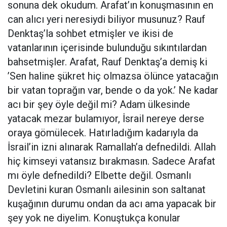
sonuna dek okudum. Arafat’ın konuşmasının en
can alıcı yeri neresiydi biliyor musunuz? Rauf
Denktaş’la sohbet etmişler ve ikisi de
vatanlarının içerisinde bulunduğu sıkıntılardan
bahsetmişler. Arafat, Rauf Denktaş’a demiş ki
’Sen haline şükret hiç olmazsa ölünce yatacağın
bir vatan toprağın var, bende o da yok.’ Ne kadar
acı bir şey öyle değil mi? Adam ülkesinde
yatacak mezar bulamıyor, İsrail nereye derse
oraya gömülecek. Hatırladığım kadarıyla da
İsrail’in izni alınarak Ramallah’a defnedildi. Allah
hiç kimseyi vatansız bırakmasın. Sadece Arafat
mı öyle defnedildi? Elbette değil. Osmanlı
Devletini kuran Osmanlı ailesinin son saltanat
kuşağının durumu ondan da acı ama yapacak bir
şey yok ne diyelim. Konuştukça konular