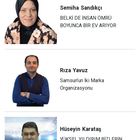
Semiha
Sandıkçı
BELKİ DE İNSAN ÖMRÜ
BOYUNCA BİR EV ARIYOR
Rıza
Yavuz
Samsun’un İki Marka
Organizasyonu
Hüseyin
Karataş
YÜKSEL YILDIRIM BİZLERİN