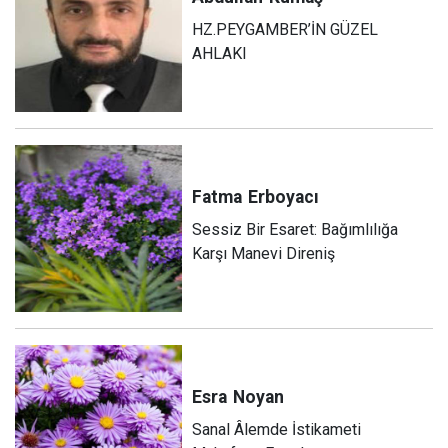
HZ.PEYGAMBER’İN GÜZEL
AHLAKI
Fatma
Erboyacı
Sessiz Bir Esaret: Bağımlılığa
Karşı Manevi Direniş
Esra
Noyan
Sanal Âlemde İstikameti