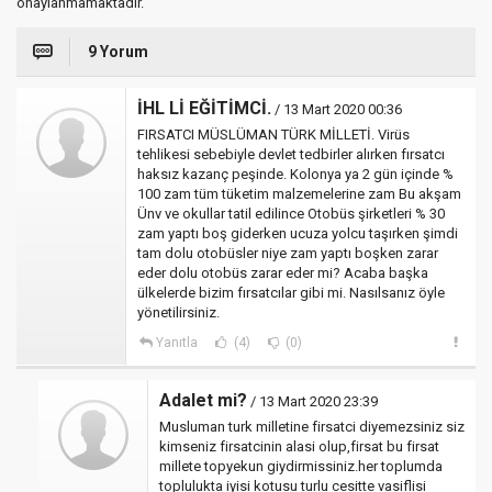
onaylanmamaktadır.
9 Yorum
İHL Lİ EĞİTİMCİ.
/ 13 Mart 2020 00:36
FIRSATCI MÜSLÜMAN TÜRK MİLLETİ. Virüs
tehlikesi sebebiyle devlet tedbirler alırken fırsatcı
haksız kazanç peşinde. Kolonya ya 2 gün içinde %
100 zam tüm tüketim malzemelerine zam Bu akşam
Ünv ve okullar tatil edilince Otobüs şirketleri % 30
zam yaptı boş giderken ucuza yolcu taşırken şimdi
tam dolu otobüsler niye zam yaptı boşken zarar
eder dolu otobüs zarar eder mi? Acaba başka
ülkelerde bizim fırsatcılar gibi mi. Nasılsanız öyle
yönetilirsiniz.
Yanıtla
(4)
(0)
Adalet mi?
/ 13 Mart 2020 23:39
Musluman turk milletine firsatci diyemezsiniz siz
kimseniz firsatcinin alasi olup,firsat bu firsat
millete topyekun giydirmissiniz.her toplumda
toplulukta iyisi kotusu turlu cesitte vasiflisi