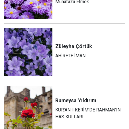
Muhafaza Etmek
Züleyha
Çörtük
AHİRETE İMAN
Rumeysa
Yıldırım
KUR’AN-I KERİM’DE RAHMAN’IN
HAS KULLARI