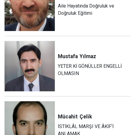
Aile Hayatında Doğruluk ve
Doğruluk Eğitimi
Mustafa
Yılmaz
YETER Kİ GÖNÜLLER ENGELLİ
OLMASIN
Mücahit
Çelik
İSTİKLÂL MARŞI VE ÂKİF’İ
ANLAMAK