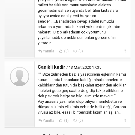
milleti baslikli yorumunu yayinladin.elekten
gecirmedin sahsen uyarida belirtilen kistaslara
uyuyor ayrica nasil gecti bu yorum
senden......Bahadırdan cevap adalet rumuzlu
arkadaş o yorumda hakaret yok nerden çıkardın
hakareti. Biz o arkadaşın çok yorumunu
yayınlamadık demekki sen onları görsen dilini
yutardın.
Yanıtla
(0)
(0)
Canikli kadir
/ 13 Mart 2020 17:35
""" Bize zulmeden bazı siyasetçilerin eşlerinin kamu
kurumlarında bakanların kaldığı misafirhanelerde
kaldıklarından tutun da başkaları üzerinden aldıkları
ihaleleri gece geç saatlerde gidip takip ettiklerine
dek pek çok belge ve bilgi elimizde mevcut ""
Vay anasına yav, neler olup bitiyor memlekette ve
dünyada, kimin eli kimin cebinde belli değil, Corona
virüsü az bile, esaslı bir temizlik lazım anlaşılan..
Yanıtla
(1)
(0)