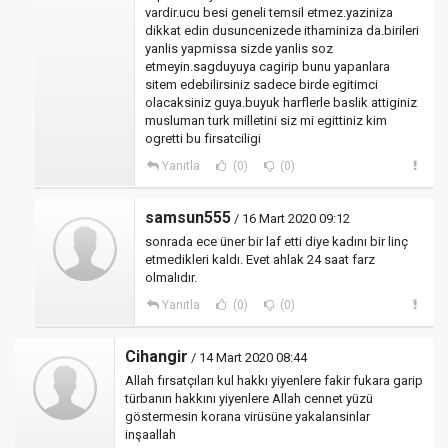
vardir.ucu besi geneli temsil etmez.yaziniza
dikkat edin dusuncenizede ithaminiza da.birileri
yanlis yapmissa sizde yanlis soz
etmeyin.sagduyuya cagirip bunu yapanlara
sitem edebilirsiniz sadece birde egitimci
olacaksiniz guya.buyuk harflerle baslik attiginiz
musluman turk milletini siz mi egittiniz kim
ogretti bu firsatciligi
Yanıtla
(0)
(0)
samsun555
/ 16 Mart 2020 09:12
sonrada ece üner bir laf etti diye kadını bir linç
etmedikleri kaldı. Evet ahlak 24 saat farz
olmalıdır.
Yanıtla
(0)
(0)
Cihangir
/ 14 Mart 2020 08:44
Allah fırsatçıları kul hakkı yiyenlere fakir fukara garip
türbanın hakkını yiyenlere Allah cennet yüzü
göstermesin korana virüsüne yakalansinlar
inşaallah