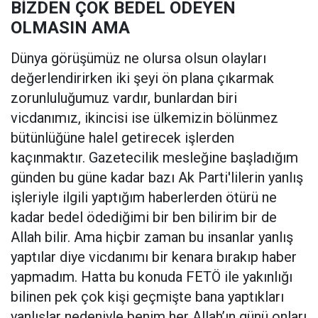
BİZDEN ÇOK BEDEL ÖDEYEN
OLMASIN AMA
Dünya görüşümüz ne olursa olsun olayları
değerlendirirken iki şeyi ön plana çıkarmak
zorunluluğumuz vardır, bunlardan biri
vicdanımız, ikincisi ise ülkemizin bölünmez
bütünlüğüne halel getirecek işlerden
kaçınmaktır. Gazetecilik mesleğine başladığım
günden bu güne kadar bazı Ak Parti'lilerin yanlış
işleriyle ilgili yaptığım haberlerden ötürü ne
kadar bedel ödediğimi bir ben bilirim bir de
Allah bilir. Ama hiçbir zaman bu insanlar yanlış
yaptılar diye vicdanımı bir kenara bırakıp haber
yapmadım. Hatta bu konuda FETÖ ile yakınlığı
bilinen pek çok kişi geçmişte bana yaptıkları
yanlışlar nedeniyle benim her Allah’ın günü onları