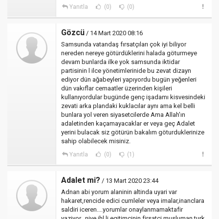
Yanıtla
(0)
(0)
Gözcü
/ 14 Mart 2020 08:16
Samsunda vatandaş fırsatçıları çok iyi biliyor
nereden nereye götürdüklerini halada göturmeye
devam bunlarda ilke yok samsunda iktidar
partisinin l ilce yönetimlerinide bu zevat dizayn
ediyor dün ağabeyleri yapıyordu bugün yeğenleri
dün vakıflar cemaatler üzerinden kişileri
kullanıyordular bugünde genç işadamı kisvesindeki
zevati arka plandaki kuklacılar aynı ama kel belli
bunlara yol veren siyasetcilerde Ama Allah'ın
adaletinden kaçamayacaklar er veya geç Adalet
yerini bulacak siz götürün bakalım göturduklerinize
sahip olabilecek misiniz.
Yanıtla
(0)
(1)
Adalet mi?
/ 13 Mart 2020 23:44
Adnan abi yorum alaninin altinda uyari var
hakaret,rencide edici cumleler veya imalar,inanclara
saldiri iceren....yorumlar onaylanmamaktafir
yaziyor...niye ihl li egitimcinin firsatci musluman turk