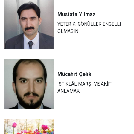
Mustafa
Yılmaz
YETER Kİ GÖNÜLLER ENGELLİ
OLMASIN
Mücahit
Çelik
İSTİKLÂL MARŞI VE ÂKİF’İ
ANLAMAK