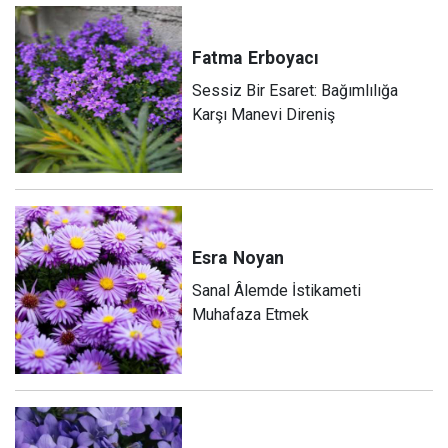
Fatma
Erboyacı
Sessiz Bir Esaret: Bağımlılığa
Karşı Manevi Direniş
Esra
Noyan
Sanal Âlemde İstikameti
Muhafaza Etmek