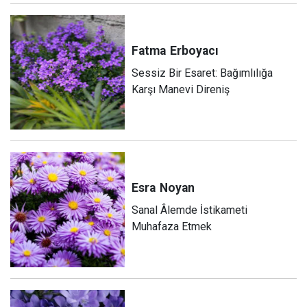
Fatma
Erboyacı
Sessiz Bir Esaret: Bağımlılığa
Karşı Manevi Direniş
Esra
Noyan
Sanal Âlemde İstikameti
Muhafaza Etmek