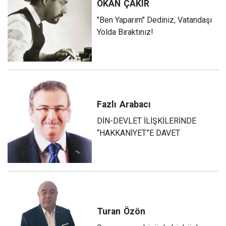
OKAN
ÇAKIR
"Ben Yaparım" Dediniz, Vatandaşı
Yolda Bıraktınız!
Fazlı
Arabacı
DİN-DEVLET İLİŞKİLERİNDE
“HAKKANİYET”E DAVET
Turan
Özön