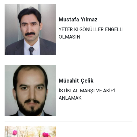
Mustafa
Yılmaz
YETER Kİ GÖNÜLLER ENGELLİ
OLMASIN
Mücahit
Çelik
İSTİKLÂL MARŞI VE ÂKİF’İ
ANLAMAK