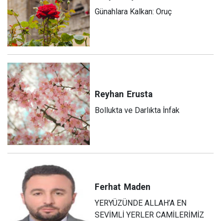
Günahlara Kalkan: Oruç
Reyhan
Erusta
Bollukta ve Darlıkta İnfak
Ferhat
Maden
YERYÜZÜNDE ALLAH’A EN
SEVİMLİ YERLER CAMİLERİMİZ