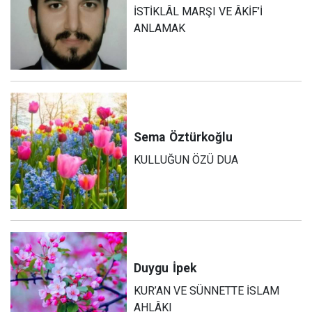
İSTİKLÂL MARŞI VE ÂKİF’İ
ANLAMAK
Sema
Öztürkoğlu
KULLUĞUN ÖZÜ DUA
Duygu
İpek
KUR’AN VE SÜNNETTE İSLAM
AHLÂKI