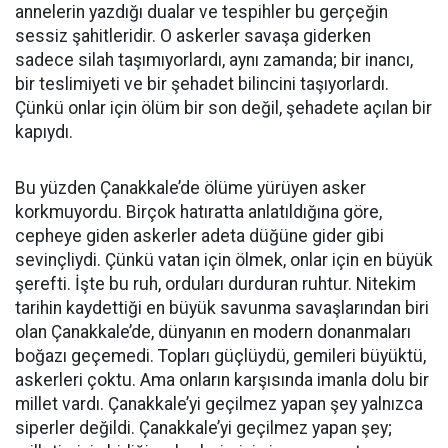
annelerin yazdığı dualar ve tespihler bu gerçeğin
sessiz şahitleridir. O askerler savaşa giderken
sadece silah taşımıyorlardı, aynı zamanda; bir inancı,
bir teslimiyeti ve bir şehadet bilincini taşıyorlardı.
Çünkü onlar için ölüm bir son değil, şehadete açılan bir
kapıydı.
Bu yüzden Çanakkale’de ölüme yürüyen asker
korkmuyordu. Birçok hatıratta anlatıldığına göre,
cepheye giden askerler adeta düğüne gider gibi
sevinçliydi. Çünkü vatan için ölmek, onlar için en büyük
şerefti. İşte bu ruh, orduları durduran ruhtur. Nitekim
tarihin kaydettiği en büyük savunma savaşlarından biri
olan Çanakkale’de, dünyanın en modern donanmaları
boğazı geçemedi. Topları güçlüydü, gemileri büyüktü,
askerleri çoktu. Ama onların karşısında imanla dolu bir
millet vardı. Çanakkale’yi geçilmez yapan şey yalnızca
siperler değildi. Çanakkale’yi geçilmez yapan şey;