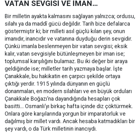
VATAN SEVGİSİ VE İMAN…
Bir milletin ayakta kalmasını sağlayan yalnızca; ordusu,
silahı ya da maddî gücü değildir. Tarih bize defalarca
göstermiştir ki; bir milleti asıl güçlü kılan şey, onun
imanıdır, inancıdır ve vatanına duyduğu derin sevgidir.
Çünkü imanla beslenmeyen bir vatan sevgisi; eksik
kalır, vatan sevgisiyle bütünleşmeyen bir iman ise;
toplumsal karşılığını bulamaz. Bu iki değer bir araya
geldiğinde ise; milletler tarih yazmaya başlar. İşte
Çanakkale, bu hakikatin en çarpıcı şekilde ortaya
çıktığı yerdir. 1915 yılında dünyanın en güçlü
donanmaları, en modern silahları ve en büyük orduları
Çanakkale Boğazı’na dayandığında hesapları çok
basitti... Osmanlı’yı birkaç hafta içinde diz çöktürmek.
Onlara göre karşılarında yorgun bir imparatorluk ve
dağılmış bir millet vardı. Ancak hesaba katmadıkları bir
şey vardı, o da Türk milletinin inancıydı.