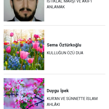
İSTİKLÂL MARŞI VE ÂKİF’İ
ANLAMAK
Sema
Öztürkoğlu
KULLUĞUN ÖZÜ DUA
Duygu
İpek
KUR’AN VE SÜNNETTE İSLAM
AHLÂKI