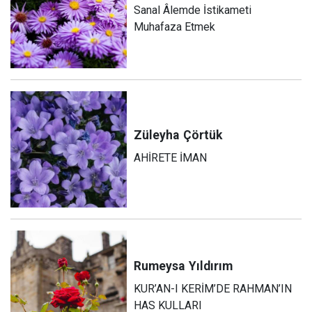
Sanal Âlemde İstikameti
Muhafaza Etmek
Züleyha
Çörtük
AHİRETE İMAN
Rumeysa
Yıldırım
KUR’AN-I KERİM’DE RAHMAN’IN
HAS KULLARI