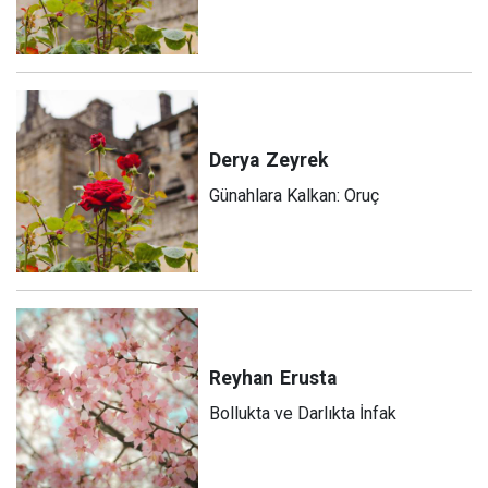
Derya
Zeyrek
Günahlara Kalkan: Oruç
Reyhan
Erusta
Bollukta ve Darlıkta İnfak