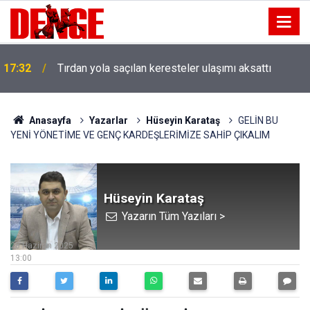
17:32
Tırdan yola saçılan keresteler ulaşımı aksattı
Anasayfa
Yazarlar
Hüseyin Karataş
GELİN BU
YENİ YÖNETİME VE GENÇ KARDEŞLERİMİZE SAHİP ÇIKALIM
Hüseyin Karataş
Yazarın Tüm Yazıları >
28 Haziran 2025
13:00