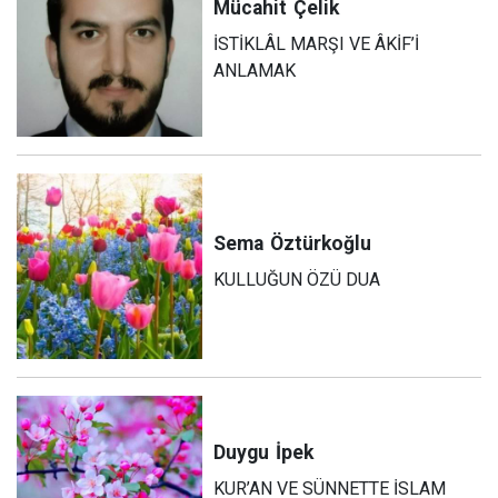
Mücahit
Çelik
İSTİKLÂL MARŞI VE ÂKİF’İ
ANLAMAK
Sema
Öztürkoğlu
KULLUĞUN ÖZÜ DUA
Duygu
İpek
KUR’AN VE SÜNNETTE İSLAM