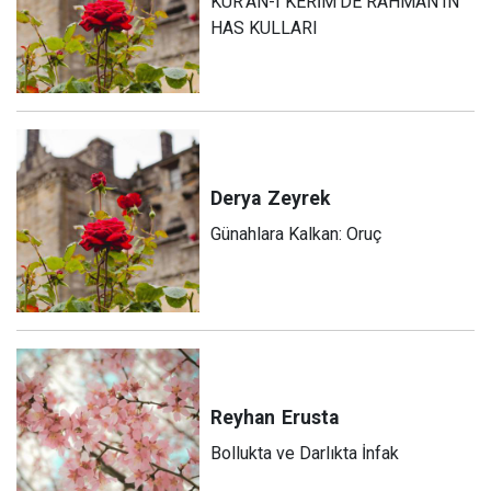
KUR’AN-I KERİM’DE RAHMAN’IN
HAS KULLARI
Derya
Zeyrek
Günahlara Kalkan: Oruç
Reyhan
Erusta
Bollukta ve Darlıkta İnfak