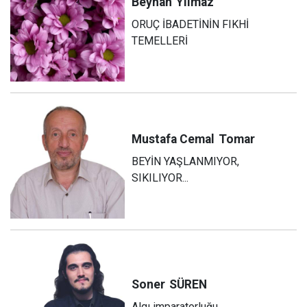
Beyhan
Yılmaz
ORUÇ İBADETİNİN FIKHİ
TEMELLERİ
Mustafa Cemal
Tomar
BEYİN YAŞLANMIYOR,
SIKILIYOR...
Soner
SÜREN
Algı imparatorluğu