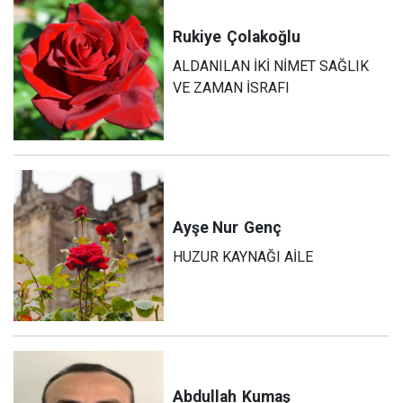
Rukiye
Çolakoğlu
ALDANILAN İKİ NİMET SAĞLIK
VE ZAMAN İSRAFI
Ayşe Nur
Genç
HUZUR KAYNAĞI AİLE
Abdullah
Kumaş