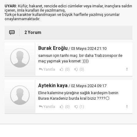
UYARI:
Küfür, hakaret, rencide edici cümleler veya imalar, inançlara saldırı
içeren, imla kuralları ile yazılmamış,
Türkçe karakter kullanılmayan ve büyük harflerle yazılmış yorumlar
onaylanmamaktadır.
2 Yorum
Burak Eroğlu
/ 03 Mayıs 2024 21:10
samsun için tarihi maç. bir daha Trabzonspor ile
maç yapmak yaa kısmet :))))
Yanıtla
(0)
(0)
Aytekin kaya
/ 02 Mayıs 2024 09:17
Eline kalemine yüreğine sağlık kardeşim benin
Burası Karadeniz burda kral biziz ????⚪️
Yanıtla
(0)
(1)