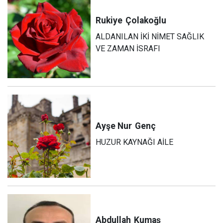
Rukiye
Çolakoğlu
ALDANILAN İKİ NİMET SAĞLIK
VE ZAMAN İSRAFI
Ayşe Nur
Genç
HUZUR KAYNAĞI AİLE
Abdullah
Kumaş