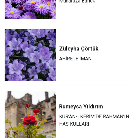
Muhafaza Etmek
Züleyha
Çörtük
AHİRETE İMAN
Rumeysa
Yıldırım
KUR’AN-I KERİM’DE RAHMAN’IN
HAS KULLARI