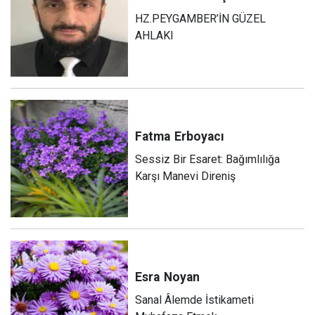
HZ.PEYGAMBER’İN GÜZEL
AHLAKI
Fatma
Erboyacı
Sessiz Bir Esaret: Bağımlılığa
Karşı Manevi Direniş
Esra
Noyan
Sanal Âlemde İstikameti