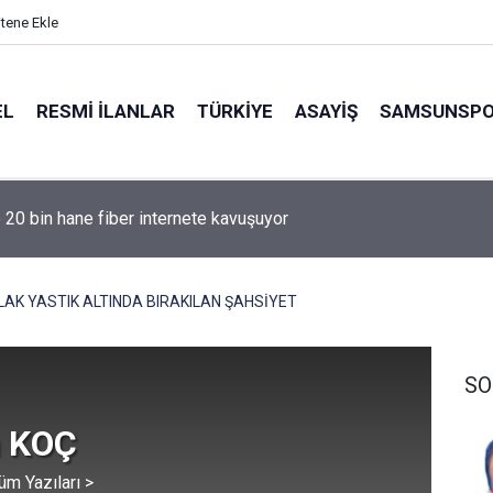
itene Ekle
EL
RESMI İLANLAR
TÜRKİYE
ASAYİŞ
SAMSUNSP
e 20 bin hane fiber internete kavuşuyor
LAK YASTIK ALTINDA BIRAKILAN ŞAHSİYET
SO
 KOÇ
üm Yazıları >