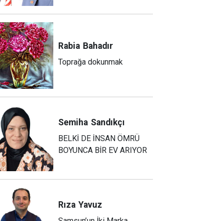
Rabia
Bahadır
Toprağa dokunmak
Semiha
Sandıkçı
BELKİ DE İNSAN ÖMRÜ
BOYUNCA BİR EV ARIYOR
Rıza
Yavuz
Samsun’un İki Marka