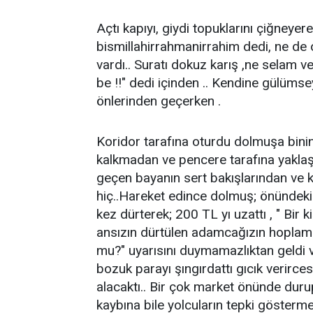
Açtı kapıyı, giydi topuklarını çiğneyer
bismillahirrahmanirrahim dedi, ne de o
vardı.. Suratı dokuz karış ,ne selam v
be !!" dedi içinden .. Kendine gülüms
önlerinden geçerken .
Koridor tarafına oturdu dolmuşa bini
kalkmadan ve pencere tarafına yakla
geçen bayanın sert bakışlarından ve 
hiç..Hareket edince dolmuş; önündeki 
kez dürterek; 200 TL yı uzattı , " Bir kiş
ansızın dürtülen adamcağızın hoplamas
mu?" uyarısını duymamazlıktan geldi v
bozuk parayı şıngırdattı gıcık verircesi
alacaktı.. Bir çok market önünde duru
kaybına bile yolcuların tepki gösterme