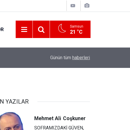
Samsun
OR
21 °C
17:00
30 ilde DEAŞ terör örgütüne yönelik operasyon!
Günün tüm
haberleri
N YAZILAR
Mehmet Ali
Coşkuner
SOFRAMIZDAKİ GÜVEN,