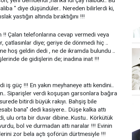
son, yeni demdendi ,harika idi çay halbuki.. Bu
aliba " diye düşündüler.. Nereden bilirlerdi ki,
slak yastığın altında bıraktığını !!!
ün !! Çalan telefonlarına cevap vermedi veya
, çatlasınlar diye; geriye de dönmedi hiç ..
a ne hoş geldin dedi , ne de ikramda bulundu ..
rinde de gidişlerin de; inadına inat !!!
i iş güç !!! En yakın meyhaneye attı kendini..
. Siparişler verdi koşuşan garsonlara bağıra
surede bitirdi büyük rakıyı. Bahşiş bile
sabı bana" dedi kasiyere.. Düşe kalka attı
edi, ulu orta bir duvar dibine..Kustu.. Körkütük
urdu, bol ve durmadan attı naralar !!! Evinin
lerini zor bela açtı şoförün dürtmesiyle !!!