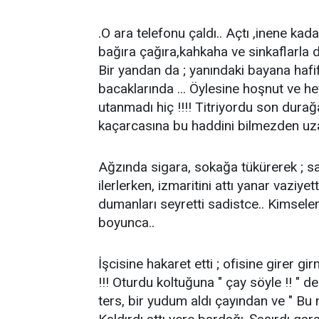
.O ara telefonu çaldı.. Açtı ,inene ka
bağıra çağıra,kahkaha ve sinkaflarla d
Bir yandan da ; yanındaki bayana hafi
bacaklarında ... Öylesine hoşnut ve he
utanmadı hiç !!!! Titriyordu son durağa
kaçarcasına bu haddini bilmezden uzak
Ağzında sigara, sokağa tükürerek ; s
ilerlerken, izmaritini attı yanar vazi
dumanları seyretti sadistce.. Kimsele
boyunca..
İşcisine hakaret etti ; ofisine girer gi
!!! Oturdu koltuğuna " çay söyle !! " 
ters, bir yudum aldı çayından ve " Bu na