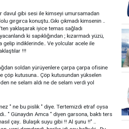
dar davul gibi sesi ile kimseyi umursamadan
olu gırgırca konuştu..Gıkı çıkmadı kimsenin ..
ften yaklaşarak iyice temas sağladı
yacanlandı ki sapıklığından ; kızarmadı yüzü,
 gelip indiklerinde.. Ve yolcular acele ile
laştılar !!!
ağdan soldan yürüyenlere çarpa çarpa ofisine
yette çöp kutusuna.. Çöp kutusundan yükselen
rden ne selam aldı ne de selam verdi yol
rmez " ne bu pislik " diye. Tertemizdi etraf oysa
dedi.. " Günaydın Amca " diyen garsona, baktı ters
sıl çay.. Bulaşık suyu gibi !! Al şunu !!" ..