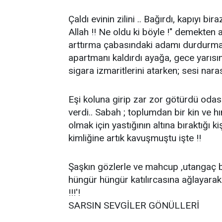
Çaldı evinin zilini .. Bağırdı, kapıyı bir
Allah !! Ne oldu ki böyle !" demekten a
arttırma çabasındaki adamı durdurma
apartmanı kaldırdı ayağa, gece yarısın
sigara izmaritlerini atarken; sesi narası 
Eşi koluna girip zar zor götürdü odası
verdi.. Sabah ; toplumdan bir kin ve h
olmak için yastığının altına bıraktığı k
kimliğine artık kavuşmuştu işte !!
Şaşkın gözlerle ve mahcup ,utangaç ba
hüngür hüngür katılırcasına ağlayarak
!!!'!
SARSIN SEVGİLER GÖNÜLLERİ