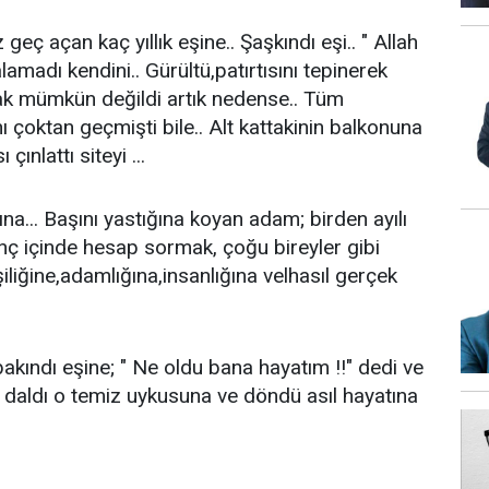
az geç açan kaç yıllık eşine.. Şaşkındı eşi.. " Allah
lamadı kendini.. Gürültü,patırtısını tepinerek
k mümkün değildi artık nedense.. Tüm
ı çoktan geçmişti bile.. Alt kattakinin balkonuna
çınlattı siteyi ...
na... Başını yastığına koyan adam; birden ayılı
ınç içinde hesap sormak, çoğu bireyler gibi
işiliğine,adamlığına,insanlığına velhasıl gerçek
kındı eşine; " Ne oldu bana hayatım !!" dedi ve
 daldı o temiz uykusuna ve döndü asıl hayatına