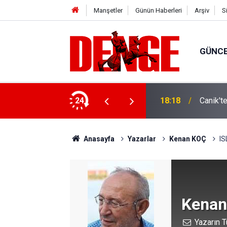
Manşetler
Günün Haberleri
Arşiv
S
GÜNC
ylül’e kadar devam edecek
24
18:18
Canik't
Anasayfa
Yazarlar
Kenan KOÇ
IS
Kenan
Yazarın T