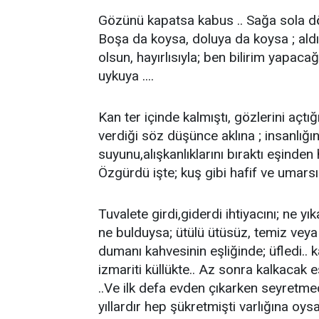
Gözünü kapatsa kabus .. Sağa sola dön
Boşa da koysa, doluya da koysa ; aldır
olsun, hayırlısıyla; ben bilirim yapaca
uykuya ....
Kan ter içinde kalmıştı, gözlerini açtı
verdiği söz düşünce aklına ; insanlığı
suyunu,alışkanlıklarını bıraktı eşinden 
Özgürdü işte; kuş gibi hafif ve umarsız 
Tuvalete girdi,giderdi ihtiyacını; ne yı
ne bulduysa; ütülü ütüsüz, temiz veya ki
dumanı kahvesinin eşliğinde; üfledi.. 
izmariti küllükte.. Az sonra kalkacak 
..Ve ilk defa evden çıkarken seyretm
yıllardır hep şükretmişti varlığına oysa 