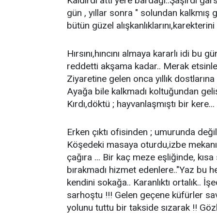
Kaldırdı attı yere bardağı..Şaşırdı gar
gün , yıllar sonra " solundan kalkmış g
bütün güzel alışkanlıklarını,karekterini ı
Hırsını,hıncını almaya kararlı idi bu g
reddetti akşama kadar.. Merak etsinler
Ziyaretine gelen onca yıllık dostların
Ayağa bile kalkmadı koltuğundan gelişle
Kırdı,döktü ; hayvanlaşmıştı bir kere...
Erken çıktı ofisinden ; umurunda değild
Köşedeki masaya oturdu,izbe mekanın.
çağıra ... Bir kaç meze eşliğinde, kısa 
bırakmadı hizmet edenlere.."Yaz bu he
kendini sokağa.. Karanlıktı ortalık.. İş
sarhoştu !!! Gelen geçene küfürler sav
yolunu tuttu bir takside sızarak !! Göz