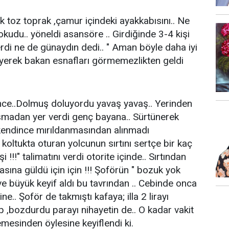
ek toz toprak ,çamur içindeki ayakkabısını.. Ne
kudu.. yöneldi asansöre .. Girdiğinde 3-4 kişi
erdi ne de günaydın dedi.. " Aman böyle daha iyi
eyerek bakan esnafları görmemezlikten geldi
nce..Dolmuş doluyordu yavaş yavaş.. Yerinden
şmadan yer verdi genç bayana.. Sürtünerek
kendince mırıldanmasından alınmadı
koltukta oturan yolcunun sırtını sertçe bir kaç
i !!!" talimatını verdi otorite içinde.. Sırtından
ına güldü için için !!! Şoförün " bozuk yok
e büyük keyif aldı bu tavrından .. Cebinde onca
ne.. Şoför de takmıştı kafaya; illa 2 lirayı
p ,bozdurdu parayı nihayetin de.. O kadar vakit
mesinden öylesine keyiflendi ki.