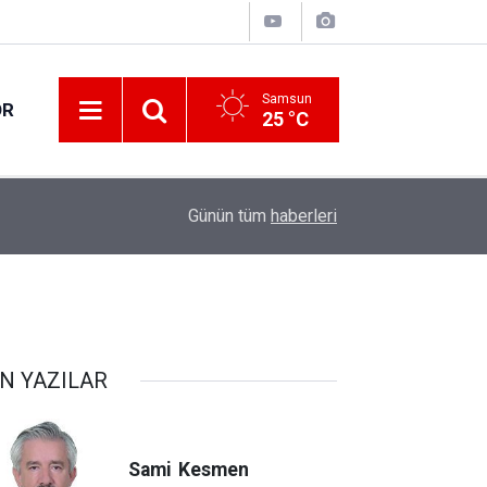
Samsun
OR
25 °C
17:00
30 ilde DEAŞ terör örgütüne yönelik operasyon!
Günün tüm
haberleri
N YAZILAR
Sami
Kesmen