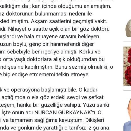
a kalktığım da ; kan içinde olduğumu anlamıştım.
öz doktorunun bulunmaması nedeni ile
ledilmiştim. Akşam saatlerini geçmişti vakit.
idi. Nihayet o saatte açık olan bir göz doktoru
ışlardı ve hala muayene sırasını bekleyen
e uzun boylu, genç bir hanımefendi diğer
um sebebiyle beni içeriye almıştı. Korku ve
 orta yaşlı doktorlara alışık olduğumdan bu
ndişesine kapılmıştım. Bunu sezmiş olmalı ki; o
ile hiç endişe etmememi telkin etmeye
tık ve operasyona başlamıştı bile. O kadar
ü açtığımda o ela gözlerdeki sevgi ve şefkat
şem, harika bir güzelliğe sahipti. Yüzü sanki
leri. İşte onun adı NURCAN GÜRKAYNAK’tı. O
i ve tamamen sağlığıma kavuştum. Dikişleri
da ve gönlümde yarattığı o tarifsiz iz şu ana