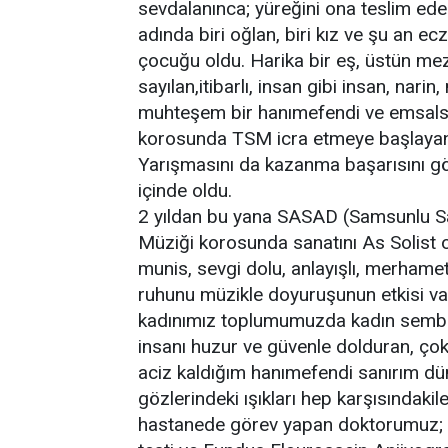
sevdalanınca; yüreğini ona teslim ed
adında biri oğlan, biri kız ve şu an ec
çocuğu oldu. Harika bir eş, üstün mezi
sayılan,itibarlı, insan gibi insan, nari
muhteşem bir hanımefendi ve emsalsiz 
korosunda TSM icra etmeye başlayan
Yarışmasını da kazanma başarısını g
içinde oldu.
2 yıldan bu yana SASAD (Samsunlu Sa
Müziği korosunda sanatını As Solist o
munis, sevgi dolu, anlayışlı, merhamet
ruhunu müzikle doyuruşunun etkisi var
kadınımız toplumumuzda kadın sembolü
insanı huzur ve güvenle dolduran, ço
aciz kaldığım hanımefendi sanırım düny
gözlerindeki ışıkları hep karşısındakil
hastanede görev yapan doktorumuz; Bi