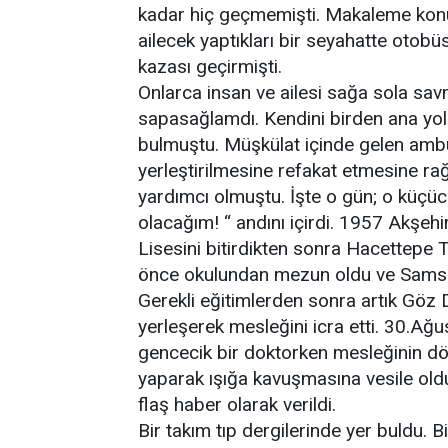
kadar hiç geçmemişti. Makaleme konu
ailecek yaptıkları bir seyahatte otobü
kazası geçirmişti.
Onlarca insan ve ailesi sağa sola savr
sapasağlamdı. Kendini birden ana yol
bulmuştu. Müşkülat içinde gelen amb
yerleştirilmesine refakat etmesine ra
yardımcı olmuştu. İşte o gün; o küçüc
olacağım! “ andını içirdi. 1957 Akşe
Lisesini bitirdikten sonra Hacettepe 
önce okulundan mezun oldu ve Samsun
Gerekli eğitimlerden sonra artık Göz
yerleşerek mesleğini icra etti. 30.Ağ
gencecik bir doktorken mesleğinin dön
yaparak ışığa kavuşmasına vesile oldu
flaş haber olarak verildi.
Bir takım tıp dergilerinde yer buldu. 