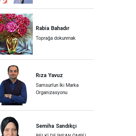
Rabia
Bahadır
Toprağa dokunmak
Rıza
Yavuz
Samsun’un İki Marka
Organizasyonu
Semiha
Sandıkçı
BELKİ DE İNSAN ÖMRÜ