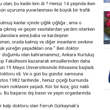
 olan; bu kadın kim di ? Henüz 14 yaşında iken
sün uçuruma yuvarlanması ile büyük bir trafik
ulmuş kanlar içinde çığlık çığlığa ; ama o
a çıkmış ve geçen vasıtalardan yardım isterken
ülanslara anne,baba ve kardeşinin
ğmen, orada kalmış ve diğer insanların sevkine
ük yüreğin yaşadıkları ona “ Ben doktor
hir doğumlu olan kahramanımız; Ankara Kurtuluş
Tıp Fakültesini kazanarak emsallerinden daha
 19 Mayıs Üniversitesinde ihtisasına başladı.
 Doktoru idi. Ve o gün bu gündür samsuna
ustos.1982 tarihinde , henüz çiçeği burnunda
üm noktasını yaşadı. Kör bir kıza; göz nakli
. Bu başarısı dış basın ve yayın organlarında
Bir kalp doktoru olan Ferruh Gürkaynak’a