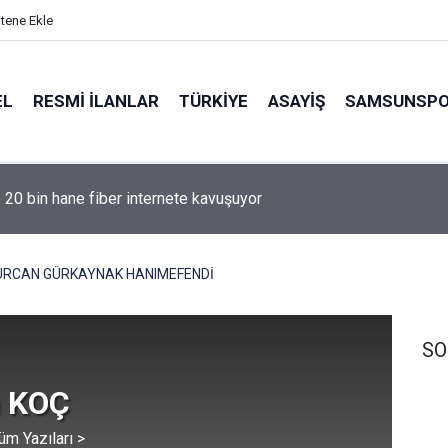
itene Ekle
EL
RESMI İLANLAR
TÜRKİYE
ASAYİŞ
SAMSUNSP
e 20 bin hane fiber internete kavuşuyor
URCAN GÜRKAYNAK HANIMEFENDİ
SO
 KOÇ
üm Yazıları >