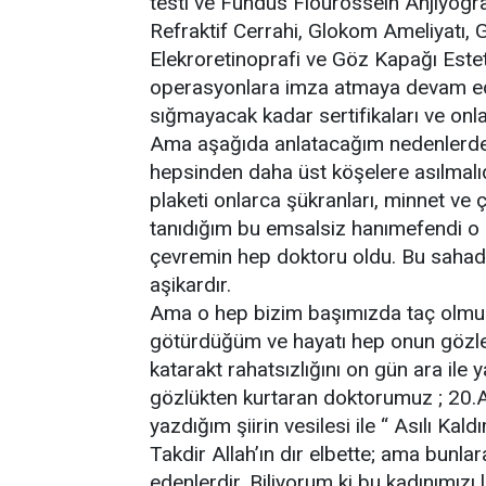
testi ve Fundus Flourossein Anjiyografi
Refraktif Cerrahi, Glokom Ameliyatı,
Elekroretinoprafi ve Göz Kapağı Esteti
operasyonlara imza atmaya devam ede
sığmayacak kadar sertifikaları ve onl
Ama aşağıda anlatacağım nedenlerde
hepsinden daha üst köşelere asılmal
plaketi onlarca şükranları, minnet ve ç
tanıdığım bu emsalsiz hanımefendi o g
çevremin hep doktoru oldu. Bu sahad
aşikardır.
Ama o hep bizim başımızda taç olmuştu
götürdüğüm ve hayatı hep onun gözler
katarakt rahatsızlığını on gün ara ile
gözlükten kurtaran doktorumuz ; 20.
yazdığım şiirin vesilesi ile “ Asılı Kal
Takdir Allah’ın dır elbette; ama bunlar
edenlerdir. Biliyorum ki bu kadınımızı