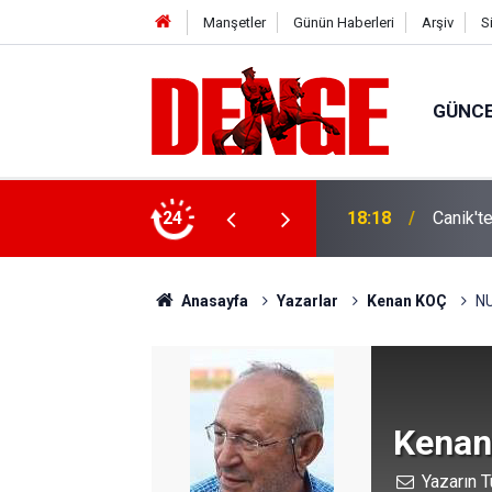
Manşetler
Günün Haberleri
Arşiv
S
GÜNC
ylül’e kadar devam edecek
24
18:18
Canik't
Anasayfa
Yazarlar
Kenan KOÇ
N
Kenan
Yazarın T