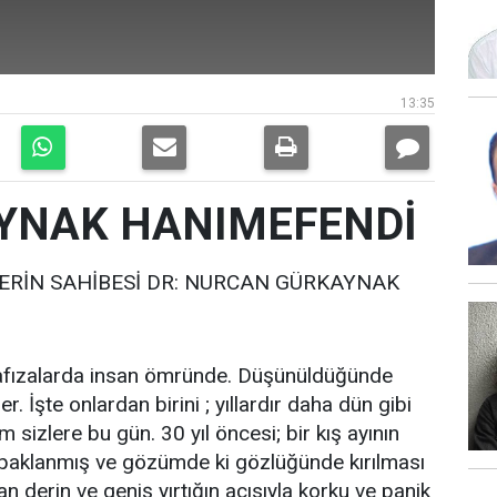
13:35
YNAK HANIMEFENDİ
LERİN SAHİBESİ DR: NURCAN GÜRKAYNAK
r hafızalarda insan ömründe. Düşünüldüğünde
er. İşte onlardan birini ; yıllardır daha dün gibi
 sizlere bu gün. 30 yıl öncesi; bir kış ayının
apaklanmış ve gözümde ki gözlüğünde kırılması
 derin ve geniş yırtığın acısıyla korku ve panik