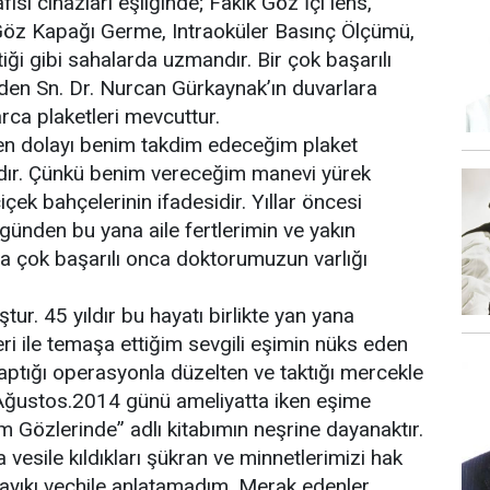
si cihazları eşliğinde; Fakik Göz İçi lens,
 Göz Kapağı Germe, Intraoküler Basınç Ölçümü,
ği gibi sahalarda uzmandır. Bir çok başarılı
n Sn. Dr. Nurcan Gürkaynak’ın duvarlara
arca plaketleri mevcuttur.
n dolayı benim takdim edeceğim plaket
ıdır. Çünkü benim vereceğim manevi yürek
içek bahçelerinin ifadesidir. Yıllar öncesi
ünden bu yana aile fertlerimin ve yakın
a çok başarılı onca doktorumuzun varlığı
r. 45 yıldır bu hayatı birlikte yan yana
i ile temaşa ettiğim sevgili eşimin nüks eden
 yaptığı operasyonla düzelten ve taktığı mercekle
Ağustos.2014 günü ameliyatta iken eşime
dım Gözlerinde” adlı kitabımın neşrine dayanaktır.
a vesile kıldıkları şükran ve minnetlerimizi hak
 layıkı veçhile anlatamadım. Merak edenler