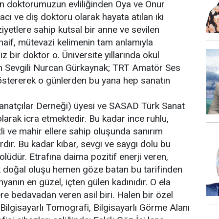
en doktorumuzun evliliğinden Oya ve Onur
zacı ve diş doktoru olarak hayata atılan iki
yetlere sahip kutsal bir anne ve sevilen
n, naif, mütevazi kelimenin tam anlamıyla
bir doktor o. Üniversite yıllarında okul
 Sevgili Nurcan Gürkaynak; TRT Amatör Ses
östererek o günlerden bu yana hep sanatın
natçılar Derneği) üyesi ve SASAD Türk Sanat
larak icra etmektedir. Bu kadar ince ruhlu,
li ve mahir ellere sahip oluşunda sanırım
dır. Bu kadar kibar, sevgi ve saygı dolu bu
dür. Etrafına daima pozitif enerji veren,
k doğal oluşu hemen göze batan bu tarifinden
anın en güzel, içten gülen kadınıdır. O ela
ere bedavadan veren asil biri. Halen bir özel
lgisayarlı Tomografi, Bilgisayarlı Görme Alanı