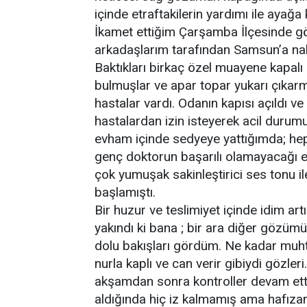
içinde etraftakilerin yardımı ile ayağ
İkamet ettiğim Çarşamba İlçesinde g
arkadaşlarım tarafından Samsun’a nak
Baktıkları birkaç özel muayene kapalı 
bulmuşlar ve apar topar yukarı çıkarm
hastalar vardı. Odanın kapısı açıldı v
hastalardan izin isteyerek acil durum
evham içinde sedyeye yattığımda; hep
genç doktorun başarılı olamayacağı e
çok yumuşak sakinleştirici ses tonu 
başlamıştı.
Bir huzur ve teslimiyet içinde idim ar
yakındı ki bana ; bir ara diğer gözüm
dolu bakışları gördüm. Ne kadar muhte
nurla kaplı ve can verir gibiydi göz
akşamdan sonra kontroller devam ett
aldığında hiç iz kalmamış ama hafızam