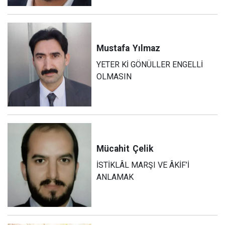
Mustafa
Yılmaz
YETER Kİ GÖNÜLLER ENGELLİ
OLMASIN
Mücahit
Çelik
İSTİKLÂL MARŞI VE ÂKİF’İ
ANLAMAK