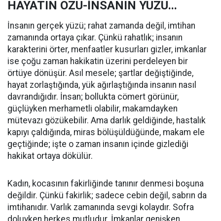
HAYATIN ÖZÜ-İNSANIN YÜZÜ...
İnsanın gerçek yüzü; rahat zamanda değil, imtihan
zamanında ortaya çıkar. Çünkü rahatlık; insanın
karakterini örter, menfaatler kusurları gizler, imkanlar
ise çoğu zaman hakikatin üzerini perdeleyen bir
örtüye dönüşür. Asıl mesele; şartlar değiştiğinde,
hayat zorlaştığında, yük ağırlaştığında insanın nasıl
davrandığıdır. İnsan; bollukta cömert görünür,
güçlüyken merhametli olabilir, makamdayken
mütevazı gözükebilir. Ama darlık geldiğinde, hastalık
kapıyı çaldığında, miras bölüşüldüğünde, makam ele
geçtiğinde; işte o zaman insanın içinde gizlediği
hakikat ortaya dökülür.
Kadın, kocasının fakirliğinde tanınır denmesi boşuna
değildir. Çünkü fakirlik; sadece cebin değil, sabrın da
imtihanıdır. Varlık zamanında sevgi kolaydır. Sofra
doluyken herkes mutludur. İmkanlar genişken