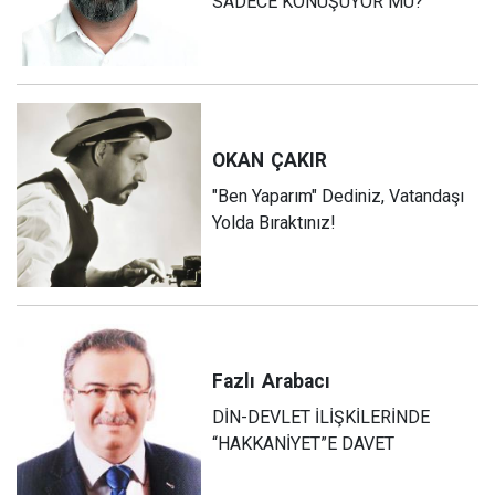
SADECE KONUŞUYOR MU?
OKAN
ÇAKIR
"Ben Yaparım" Dediniz, Vatandaşı
Yolda Bıraktınız!
Fazlı
Arabacı
DİN-DEVLET İLİŞKİLERİNDE
“HAKKANİYET”E DAVET