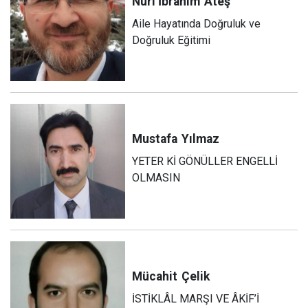
Nuri İbrahim
Ateş
Aile Hayatında Doğruluk ve
Doğruluk Eğitimi
Mustafa
Yılmaz
YETER Kİ GÖNÜLLER ENGELLİ
OLMASIN
Mücahit
Çelik
İSTİKLÂL MARŞI VE ÂKİF’İ