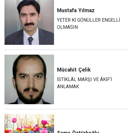
Mustafa
Yılmaz
YETER Kİ GÖNÜLLER ENGELLİ
OLMASIN
Mücahit
Çelik
İSTİKLÂL MARŞI VE ÂKİF’İ
ANLAMAK
Sema
Öztürkoğlu