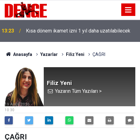
13:23
Kısa dönem ikamet izni 1 yıl daha uzatılabilecek
Anasayfa
Yazarlar
Filiz Yeni
ÇAĞRI
Filiz Yeni
Yazarın Tüm Yazıları >
19 Aralık 2020
10:30
ÇAĞRI