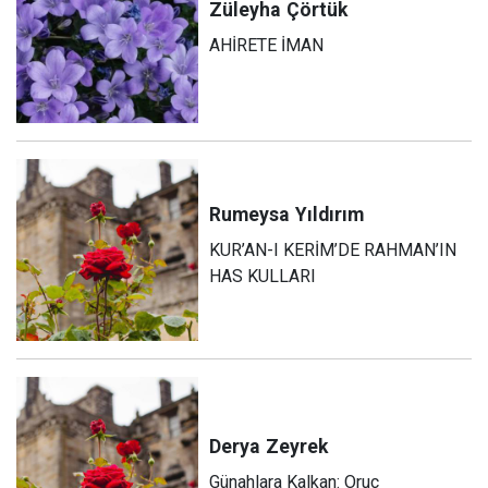
Züleyha
Çörtük
AHİRETE İMAN
Rumeysa
Yıldırım
KUR’AN-I KERİM’DE RAHMAN’IN
HAS KULLARI
Derya
Zeyrek
Günahlara Kalkan: Oruç