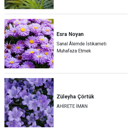
Esra
Noyan
Sanal Âlemde İstikameti
Muhafaza Etmek
Züleyha
Çörtük
AHİRETE İMAN