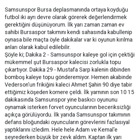
Samsunspor Bursa deplasmanında ortaya koyduğu
futbol iki ayrı devre olarak görerek değerlendirmek
gerektiğini düşünüyorum. İlk yarı zaman zaman ev
sahibi Bursaspor takımını kendi sahasında kabullenip
oynasa bile maçta öyle dakikalar var ki oyunun kırılma
anları olarak kabul edilebilir.
Şöyle ki; Dakika 2 - Samsunspor kaleye gol için çektiği
mükemmel şut Bursaspor kalecisi zorlukla topu
çıkartıyor. Dakika 29 - Mustafa Sarp kalenin dibinden
bomboş kaleye topu gönderemiyor. Hemen akabinde
Vederson'un frikiğini kaleci Ahmet Şahin 90 diye tabir
ettiğimiz köşeden kornere çeldi. İlk yarnının son 10 15
dakikasında Samsunspor yine baskıcı oyununu
oynamak isterken forvet oyuncularının beceriksizliği
açıkça görülüyordu. İlk yarıda Samsunspor takımının
defans bloğundaki oyuncuların görevlerini fazlasıyal
yaptıklarını izledim. Hele hele Adam ve Kemal'e
seyrederken büyük bir zevk aldım. Kaptan ilk yarı