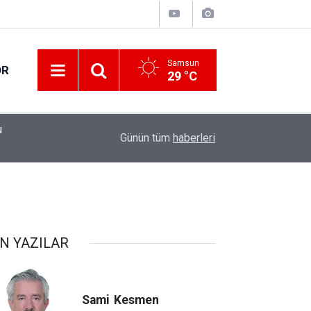
Samsun
OR
29 °C
11:17
Yeni Parti Havza’da teşkilatını kurdu
Günün tüm
haberleri
N YAZILAR
Sami
Kesmen