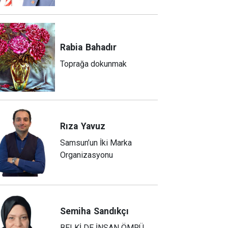
Rabia
Bahadır
Toprağa dokunmak
Rıza
Yavuz
Samsun’un İki Marka
Organizasyonu
Semiha
Sandıkçı
BELKİ DE İNSAN ÖMRÜ