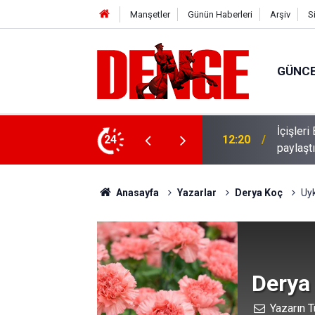
Manşetler
Günün Haberleri
Arşiv
S
GÜNC
12 Acil" mobil uygulamasının kamu spotunu
24
11:56
Teklif r
Anasayfa
Yazarlar
Derya Koç
Uyk
Derya
Yazarın T