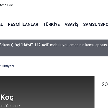
itene Ekle
EL
RESMI İLANLAR
TÜRKİYE
ASAYİŞ
SAMSUNSP
eddedildi
u ihtiyacı
SO
 Koç
üm Yazıları >