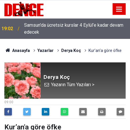
Samsun'da ücretsiz kurslar 4 Eylül’e kadar devam
19:02
edecek
Anasayfa
Yazarlar
Derya Koç
Kur’an'a göre öfke
Derya Koç
Yazarın Tüm Yazıları >
15 Haziran 2023
09:00
Kur’an'a göre öfke