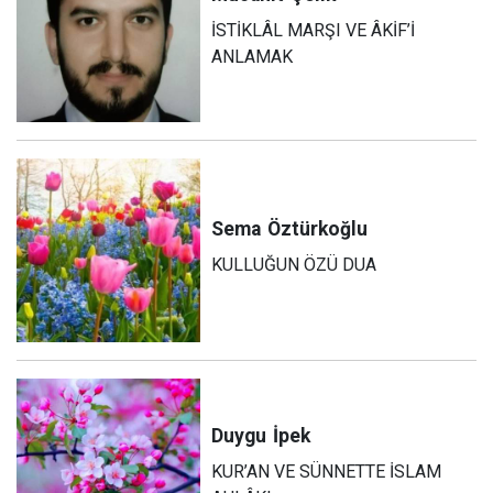
İSTİKLÂL MARŞI VE ÂKİF’İ
ANLAMAK
Sema
Öztürkoğlu
KULLUĞUN ÖZÜ DUA
Duygu
İpek
KUR’AN VE SÜNNETTE İSLAM