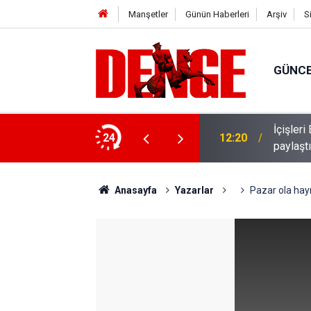
Manşetler
Günün Haberleri
Arşiv
S
GÜNC
İçişler
üş mesaisi başladı
24
12:20
paylaşt
Anasayfa
Yazarlar
Pazar ola hayr