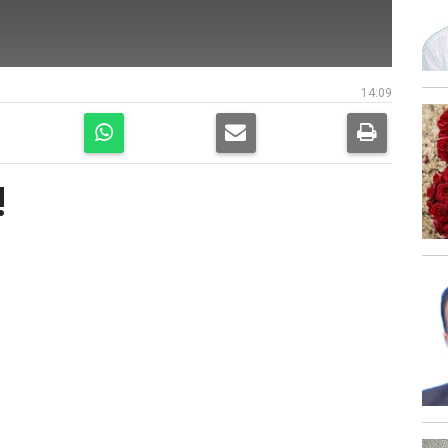
14:09
!