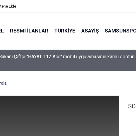
itene Ekle
EL
RESMI İLANLAR
TÜRKİYE
ASAYİŞ
SAMSUNSP
i Bakanı Çiftçi "HAYAT 112 Acil" mobil uygulamasının kamu spotun
ı
ola!
SO