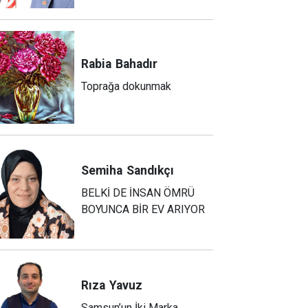
Rabia
Bahadır
Toprağa dokunmak
Semiha
Sandıkçı
BELKİ DE İNSAN ÖMRÜ
BOYUNCA BİR EV ARIYOR
Rıza
Yavuz
Samsun’un İki Marka