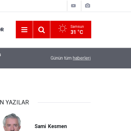
Samsun
OR
31 °C
u
11:56
Teklif reddedildi
Günün tüm
haberleri
N YAZILAR
Sami
Kesmen