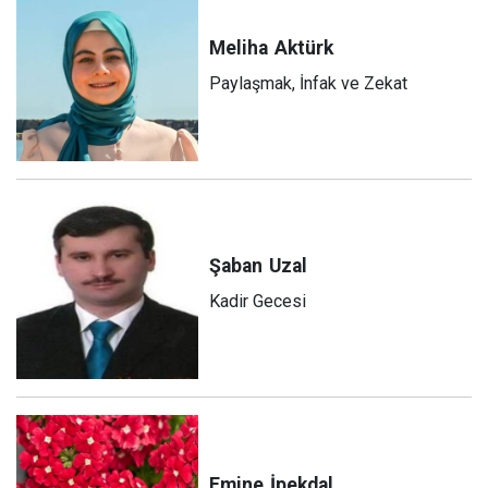
Meliha
Aktürk
Paylaşmak, İnfak ve Zekat
Şaban
Uzal
Kadir Gecesi
Emine
İpekdal