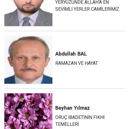
YERYÜZÜNDE ALLAH’A EN
SEVİMLİ YERLER CAMİLERİMİZ
Abdullah
BAL
RAMAZAN VE HAYAT
Beyhan
Yılmaz
ORUÇ İBADETİNİN FIKHİ
TEMELLERİ