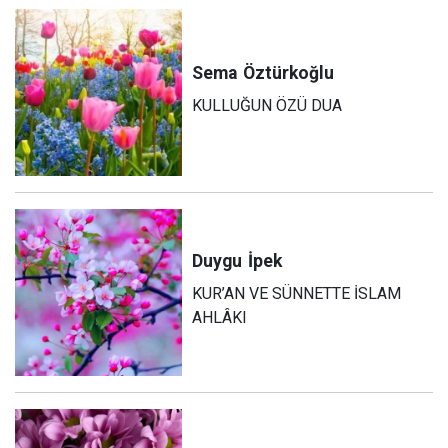
Sema
Öztürkoğlu
KULLUĞUN ÖZÜ DUA
Duygu
İpek
KUR’AN VE SÜNNETTE İSLAM
AHLÂKI