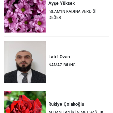
Ayşe
Yüksek
İSLAM’IN KADINA VERDİĞİ
DEĞER
Latif
Ozan
NAMAZ BİLİNCİ
Rukiye
Çolakoğlu
ALDANILAN İKİ NİMET SAĞLIK