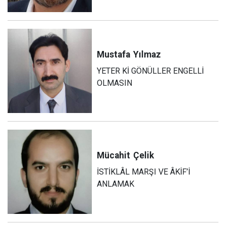
Mustafa
Yılmaz
YETER Kİ GÖNÜLLER ENGELLİ
OLMASIN
Mücahit
Çelik
İSTİKLÂL MARŞI VE ÂKİF’İ
ANLAMAK