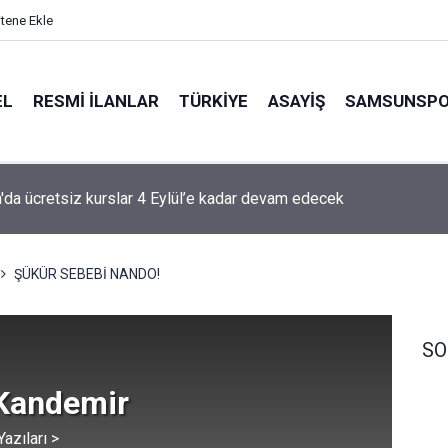
itene Ekle
EL
RESMI İLANLAR
TÜRKİYE
ASAYİŞ
SAMSUNSP
e 20 bin hane fiber internete kavuşuyor
ŞÜKÜR SEBEBİ NANDO!
SO
 Kandemir
azıları >