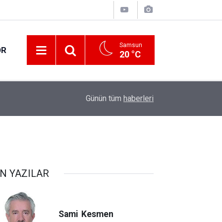
Samsun
OR
20 °C
17:00
30 ilde DEAŞ terör örgütüne yönelik operasyon!
Günün tüm
haberleri
N YAZILAR
Sami
Kesmen