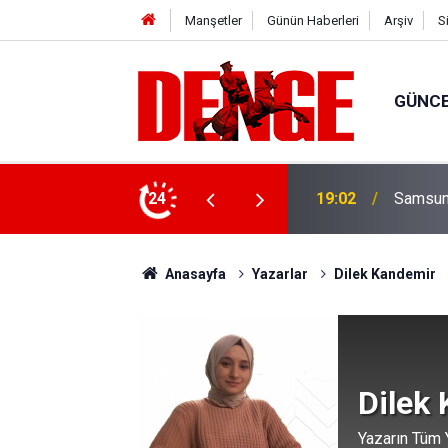
Manşetler
Günün Haberleri
Arşiv
S
GÜNC
ylül’e kadar devam edecek
24
18:18
Canik't
Anasayfa
Yazarlar
Dilek Kandemir
Dilek
Yazarın Tüm Y