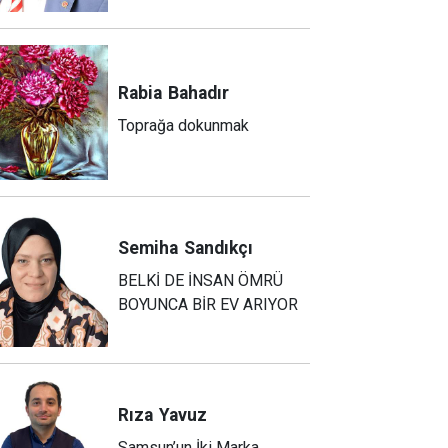
Rabia
Bahadır
Toprağa dokunmak
Semiha
Sandıkçı
BELKİ DE İNSAN ÖMRÜ
BOYUNCA BİR EV ARIYOR
Rıza
Yavuz
Samsun’un İki Marka