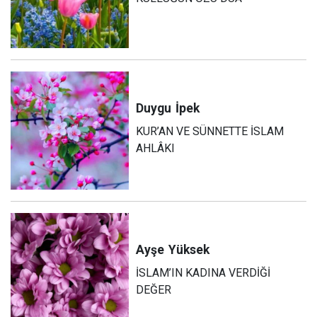
Duygu
İpek
KUR’AN VE SÜNNETTE İSLAM
AHLÂKI
Ayşe
Yüksek
İSLAM’IN KADINA VERDİĞİ
DEĞER