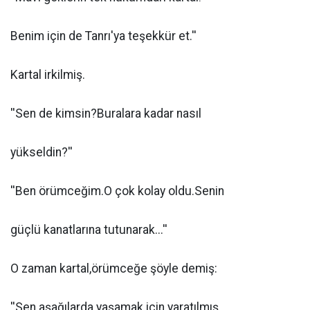
Benim için de Tanrı'ya teşekkür et.''
Kartal irkilmiş.
''Sen de kimsin?Buralara kadar nasıl
yükseldin?''
''Ben örümceğim.O çok kolay oldu.Senin
güçlü kanatlarına tutunarak...''
O zaman kartal,örümceğe şöyle demiş:
''Sen aşağılarda yaşamak için yaratılmış