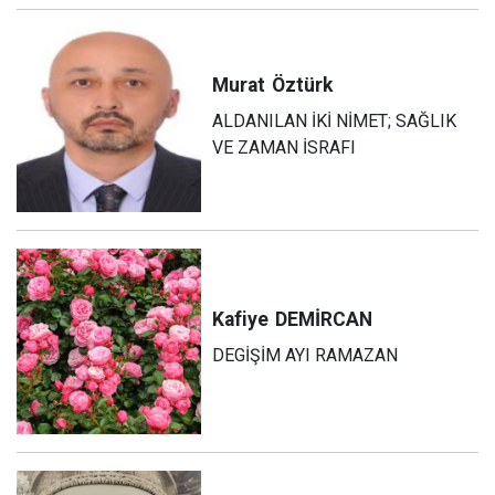
Murat
Öztürk
ALDANILAN İKİ NİMET; SAĞLIK
VE ZAMAN İSRAFI
Kafiye
DEMİRCAN
DEGİŞİM AYI RAMAZAN