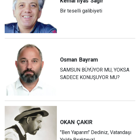
Kemal İlyas
Sağır
Bir teselli galibiyeti
Osman
Bayram
SAMSUN BÜYÜYOR MU, YOKSA
SADECE KONUŞUYOR MU?
OKAN
ÇAKIR
"Ben Yaparım" Dediniz, Vatandaşı
Yolda Bıraktınız!