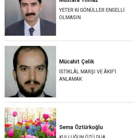
Mustafa
Yılmaz
YETER Kİ GÖNÜLLER ENGELLİ
OLMASIN
Mücahit
Çelik
İSTİKLÂL MARŞI VE ÂKİF’İ
ANLAMAK
Sema
Öztürkoğlu
KULLUĞUN ÖZÜ DUA