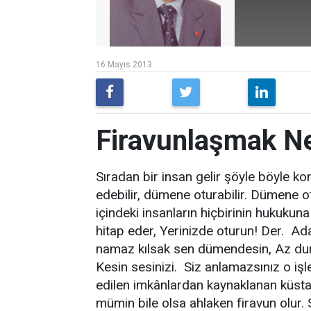
16 Mayıs 2013
Firavunlaşmak N
Sıradan bir insan gelir şöyle böyle ko
edebilir, dümene oturabilir. Dümene o
içindeki insanların hiçbirinin hukuku
hitap eder, Yerinizde oturun! Der. Ad
namaz kılsak sen dümendesin, Az durs
Kesin sesinizi. Siz anlamazsınız o işl
edilen imkânlardan kaynaklanan küstahla
mümin bile olsa ahlaken firavun olur. Sı