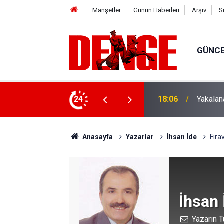
Manşetler
Günün Haberleri
Arşiv
S
GÜNC
 tutuklandı
24
18:00
Tramvay
Anasayfa
Yazarlar
İhsan İde
Fira
İhsan 
Yazarın T