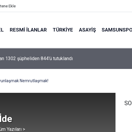
itene Ekle
EL
RESMI İLANLAR
TÜRKİYE
ASAYİŞ
SAMSUNSP
 kazasına müdahale tatbikatı yapıldı
vunlaşmak Nemrutlaşmak!
SO
İde
üm Yazıları >