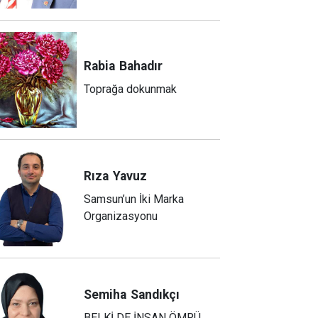
Rabia
Bahadır
Toprağa dokunmak
Rıza
Yavuz
Samsun’un İki Marka
Organizasyonu
Semiha
Sandıkçı
BELKİ DE İNSAN ÖMRÜ