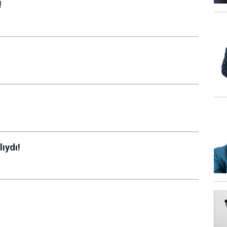
!
ıydı!