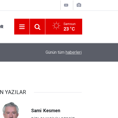
Samsun
OR
23 °C
17:27
Her 4 kişiden 3'ü internet bankacılığı kullanıyor
Günün tüm
haberleri
N YAZILAR
Sami
Kesmen