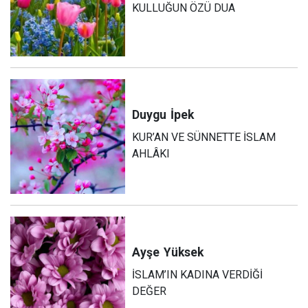
KULLUĞUN ÖZÜ DUA
Duygu
İpek
KUR’AN VE SÜNNETTE İSLAM
AHLÂKI
Ayşe
Yüksek
İSLAM’IN KADINA VERDİĞİ
DEĞER