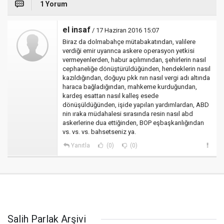
1 Yorum
el insaf
/ 17 Haziran 2016 15:07
Biraz da dolmabahçe mütabakatından, valilere
verdiği emir uyarınca askere operasyon yetkisi
vermeyenlerden, habur açılımından, şehirlerin nasıl
cephaneliğe dönüştürüldüğünden, hendeklerin nasıl
kazıldığından, doğuyu pkk nın nasıl vergi adı altında
haraca bağladığından, mahkeme kurduğundan,
kardeş esattan nasıl kalleş esede
dönüşüldüğünden, işide yapılan yardımlardan, ABD
nin ıraka müdahalesi sırasında resin nasıl abd
askerlerine dua ettiğinden, BOP eşbaşkanlığından
vs. vs. vs. bahsetseniz ya.
Yanıtla
(0)
(0)
Salih Parlak Arşivi