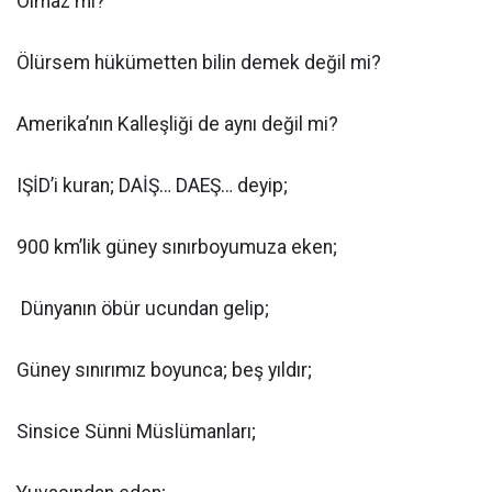
Olmaz mı?
Ölürsem hükümetten bilin demek değil mi?
Amerika’nın Kalleşliği de aynı değil mi?
IŞİD’i kuran; DAİŞ… DAEŞ… deyip;
900 km’lik güney sınırboyumuza eken;
Dünyanın öbür ucundan gelip;
Güney sınırımız boyunca; beş yıldır;
Sinsice Sünni Müslümanları;