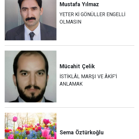
Mustafa
Yılmaz
YETER Kİ GÖNÜLLER ENGELLİ
OLMASIN
Mücahit
Çelik
İSTİKLÂL MARŞI VE ÂKİF’İ
ANLAMAK
Sema
Öztürkoğlu