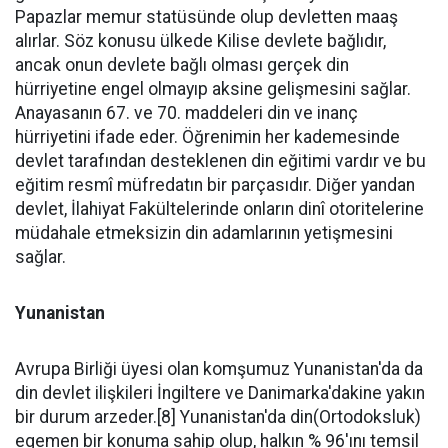
Papazlar memur statüsünde olup devletten maaş
alırlar. Söz konusu ülkede Kilise devlete bağlıdır,
ancak onun devlete bağlı olması gerçek din
hürriyetine engel olmayıp aksine gelişmesini sağlar.
Anayasanın 67. ve 70. maddeleri din ve inanç
hürriyetini ifade eder. Öğrenimin her kademesinde
devlet tarafından desteklenen din eğitimi vardır ve bu
eğitim resmî müfredatın bir parçasıdır. Diğer yandan
devlet, İlahiyat Fakültelerinde onların dinî otoritelerine
müdahale etmeksizin din adamlarının yetişmesini
sağlar.
Yunanistan
Avrupa Birliği üyesi olan komşumuz Yunanistan'da da
din devlet ilişkileri İngiltere ve Danimarka'dakine yakın
bir durum arzeder.[8] Yunanistan'da din(Ortodoksluk)
egemen bir konuma sahip olup, halkın % 96'ını temsil