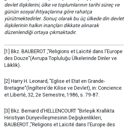
devlet ilişkilerini, ülke ve toplumlarının tarihi süreç ve
günün sosyal ihtiyaçlarına göre rahatça
yürütmektedirler. Sonuç olarak bu üç ülkede din devlet
ilişkilerinin halkın inançları dikkate alınarak
düzenlendiği ortaya çıkmaktadır.
[1]
Bkz. BAUBEROT ,"Religions et Laïcité dans l'Europe
des Douze"(Avrupa Topluluğu Ülkelerinde Dinler ve
Lâiklik).
[2]
Harry H. Leonard, "Eglise et Etat en Grande-
Bretagne"(İngiltere'de Kilise ve Devlet), in: Concience
et Liberté, 32, 2
e
Semestre, 1986, s. 79-87.
[3]
Bkz. Bernard d'HELLENCOURT “Birleşik Krallıkta
Hıristiyan Dünyevîleşmesinin Değişkenlikleri,
BAUBEROT ,"Religions et Laïcité dans l'Europe des