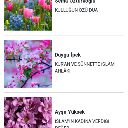
Sema
Öztürkoğlu
KULLUĞUN ÖZÜ DUA
Duygu
İpek
KUR’AN VE SÜNNETTE İSLAM
AHLÂKI
Ayşe
Yüksek
İSLAM’IN KADINA VERDİĞİ