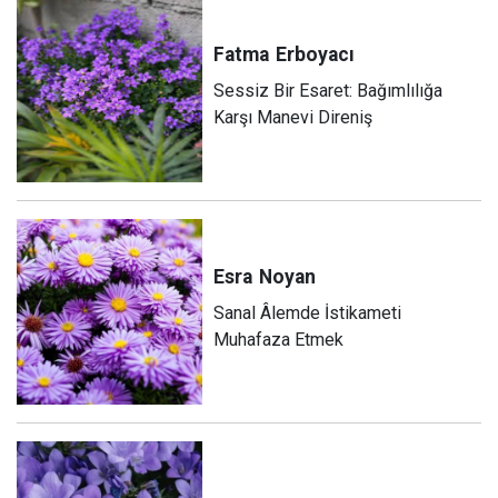
Fatma
Erboyacı
Sessiz Bir Esaret: Bağımlılığa
Karşı Manevi Direniş
Esra
Noyan
Sanal Âlemde İstikameti
Muhafaza Etmek