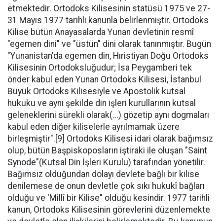
etmektedir. Ortodoks Kilisesinin statüsü 1975 ve 27-
31 Mayıs 1977 tarihli kanunla belirlenmiştir. Ortodoks
Kilise bütün Anayasalarda Yunan devletinin resmî
"egemen dini" ve "üstün" dini olarak tanınmıştır. Bugün
"Yunanistan'da egemen din, Hıristiyan Doğu Ortodoks
Kilisesinin Ortodoksluğudur; İsa Peygamberi tek
önder kabul eden Yunan Ortodoks Kilisesi, İstanbul
Büyük Ortodoks Kilisesiyle ve Apostolik kutsal
hukuku ve aynı şekilde din işleri kurullarının kutsal
geleneklerini sürekli olarak(...) gözetip aynı dogmaları
kabul eden diğer kiliselerle ayrılmamak üzere
birleşmiştir".[9] Ortodoks Kilisesi idari olarak bağımsız
olup, bütün Başpiskoposların iştiraki ile oluşan "Saint
Synode"(Kutsal Din İşleri Kurulu) tarafından yönetilir.
Bağımsız olduğundan dolayı devlete bağlı bir kilise
denilemese de onun devletle çok sıkı hukukî bağları
olduğu ve 'Millî bir Kilise" olduğu kesindir. 1977 tarihli
kanun, Ortodoks Kilisesinin görevlerini düzenlemekte