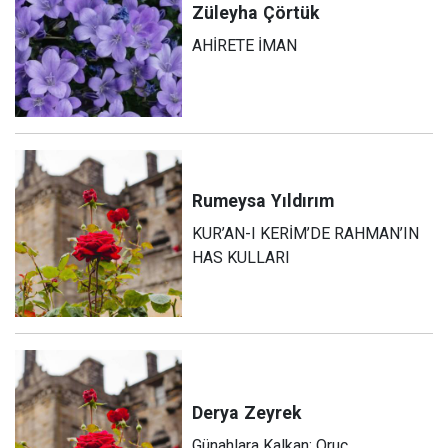
Züleyha
Çörtük
AHİRETE İMAN
Rumeysa
Yıldırım
KUR’AN-I KERİM’DE RAHMAN’IN
HAS KULLARI
Derya
Zeyrek
Günahlara Kalkan: Oruç