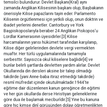
temsilci bulundurur. Devlet Başkanı(Kral) aynı
zamanda Anglikan Kilisesinin başkanı olup, Başbakanın
önerisiyle Kilise papazlarını tayin eder. Parlamento
Kilisenin örgütlenmesi için yetkili olup, onun doktrin ve
ibadet yerlerini denetler. Cantorbury ve York
Başpiskoposlarıyla beraber 24 Anglikan Piskopos'u
Lordlar Kamerasının üyesidirler.[3] Kilise
harcamalarının yarısı hükümet tarafından karşılanıp,
Kilise diğer gelirlerinden devlete vergi vermekten
muaftır. Her türlü uygulamalarında tamamıyla
serbesttir. Sayısızca okul kiliselere bağlıdır[4] ve
bunlar belirli şartlarda devletten yardım alırlar. Devlet
Okullarında din dersleri aksine bir talep olmadığı
takdirde (yani Anne-baba itiraz etmediği takdirde)
resmî müfredat içinde okutulmaktadır.1944'te
eğitime dair düzenlenen kanun gereğince din eğitimi
ve her gün okullarda derse Hıristiyan geleneklerine
göre dua ile başlamak mecburîdir.[5] Yine bu kanuna
göre hiç kimse dinî görüşünden dolayı öğretmenlikten