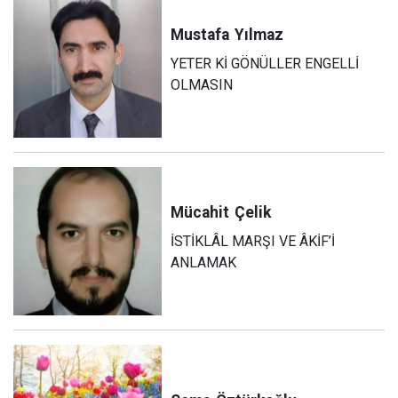
Mustafa
Yılmaz
YETER Kİ GÖNÜLLER ENGELLİ
OLMASIN
Mücahit
Çelik
İSTİKLÂL MARŞI VE ÂKİF’İ
ANLAMAK