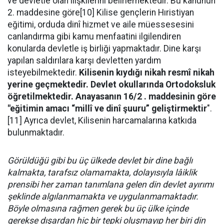
ve devletle olan ilişkilerini belirlemektedir. Bu kanunun
2. maddesine göre[10] Kilise gençlerin Hıristiyan
eğitimi, orduda dinî hizmet ve aile müessesesini
canlandırma gibi kamu menfaatini ilgilendiren
konularda devletle iş birliği yapmaktadır. Dine karşı
yapılan saldırılara karşı devletten yardım
isteyebilmektedir.
Kilisenin kıydığı nikah resmî nikah
yerine geçmektedir.
Devlet okullarında Ortodoksluk
öğretilmektedir. Anayasanın 16/2 . maddesinin göre
"eğitimin amacı “millî ve dinî şuuru” geliştirmektir
".
[11] Ayrıca devlet, Kilisenin harcamalarına katkıda
bulunmaktadır.
Görüldüğü gibi bu üç ülkede devlet bir dine bağlı
kalmakta, tarafsız olamamakta, dolayısıyla lâiklik
prensibi her zaman tanımlana gelen din devlet ayırımı
şeklinde algılanmamakta ve uygulanmamaktadır.
Böyle olmasına rağmen gerek bu üç ülke içinde
gerekse dışardan hiç bir tepki oluşmayıp her biri din