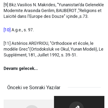
[9]
Bkz.Vasilios N. Makrides, "Yunanistan'da Gelenekle
Modernite Arasında Gerilim, BAUBEROT ,"Religions et
Laïcité dans l'Europe des Douze" içinde.,s.73.
[10]
A.g.e., s. 97.
[11]
Astérios ARGYRIOU, "Orthodoxie et école, le
modèle Grec"(Ortodoksluk ve Okul, Yunan Modeli), Le
Supplément, 181, Juillet 1992, s. 39-51.
Devamı gelecek...
Önceki ve Sonraki Yazılar