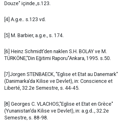
Douze" içinde.,s.123.
[4]
A.g.e.. s.123 vd.
[5]
M. Barbier, a.g.e., s. 174.
[6]
Heinz Schmidt'den naklen S.H. BOLAY ve M.
TÜRKÖNE,"Din Eğitimi Raporu"Ankara, 1995. s.50.
[7]
Jorgen STENBAECK, "Eglise et Etat au Danemark"
(Danimarka'da Kilise ve Devlet), in: Conscience et
Liberté, 32.2
e
Semestre, s. 44-45.
[8]
Georges C. VLACHOS,"Eglise et Etat en Grèce"
(Yunanistan'da Kilise ve Devlet), in: a.g.d.., 32.2
e
Semestre, s. 88-98.