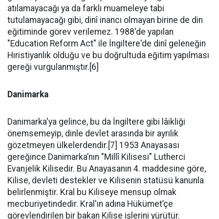
atılamayacağı ya da farklı muameleye tabi
tutulamayacağı gibi, dinî inancı olmayan birine de din
eğitiminde görev verilemez. 1988'de yapılan
"Education Reform Act" ile İngiltere'de dinî geleneğin
Hıristiyanlık olduğu ve bu doğrultuda eğitim yapılması
gereği vurgulanmıştır.[6]
Danimarka
Danimarka'ya gelince, bu da İngiltere gibi lâikliği
önemsemeyip, dinle devlet arasında bir ayrılık
gözetmeyen ülkelerdendir.[7] 1953 Anayasası
gereğince Danimarka’nın "Millî Kilisesi" Lutherci
Evanjelik Kilisedir. Bu Anayasanın 4. maddesine göre,
Kilise, devleti destekler ve Kilisenin statüsü kanunla
belirlenmiştir. Kral bu Kiliseye mensup olmak
mecburiyetindedir. Kral'ın adına Hükümet’çe
görevlendirilen bir bakan Kilise işlerini yürütür.