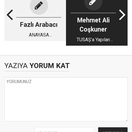
Mehmet Ali
Fazlı Arabacı
Coşkuner
ANAYASA
TUSAŞ’a Yapılan
DEĞİŞİKLİĞİNE BİR
Saldırı
KATKI: LAİKLİK
TANIMI VE
UYGULAMASINA
YAZIYA
YORUM KAT
DAİR BİR ÖNERİ -3-