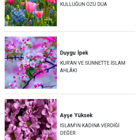
KULLUĞUN ÖZÜ DUA
Duygu
İpek
KUR’AN VE SÜNNETTE İSLAM
AHLÂKI
Ayşe
Yüksek
İSLAM’IN KADINA VERDİĞİ
DEĞER