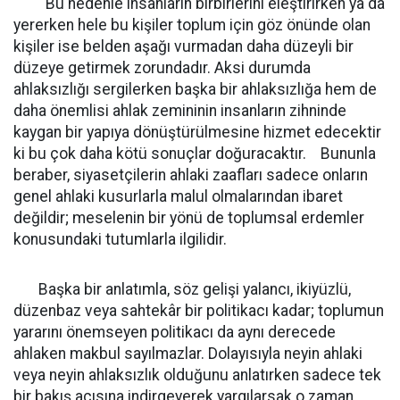
Bu nedenle insanların birbirlerini eleştirirken ya da
yererken hele bu kişiler toplum için göz önünde olan
kişiler ise belden aşağı vurmadan daha düzeyli bir
düzeye getirmek zorundadır. Aksi durumda
ahlaksızlığı sergilerken başka bir ahlaksızlığa hem de
daha önemlisi ahlak zemininin insanların zihninde
kaygan bir yapıya dönüştürülmesine hizmet edecektir
ki bu çok daha kötü sonuçlar doğuracaktır. Bununla
beraber, siyasetçilerin ahlaki zaafları sadece onların
genel ahlaki kusurlarla malul olmalarından ibaret
değildir; meselenin bir yönü de toplumsal erdemler
konusundaki tutumlarla ilgilidir.
Başka bir anlatımla, söz gelişi yalancı, ikiyüzlü,
düzenbaz veya sahtekâr bir politikacı kadar; toplumun
yararını önemseyen politikacı da aynı derecede
ahlaken makbul sayılmazlar. Dolayısıyla neyin ahlaki
veya neyin ahlaksızlık olduğunu anlatırken sadece tek
bir bakış açısına indirgeyerek yargılarsak o zaman