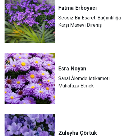
Fatma
Erboyacı
Sessiz Bir Esaret: Bağımlılığa
Karşı Manevi Direniş
Esra
Noyan
Sanal Âlemde İstikameti
Muhafaza Etmek
Züleyha
Çörtük