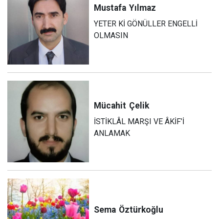
Mustafa
Yılmaz
YETER Kİ GÖNÜLLER ENGELLİ
OLMASIN
Mücahit
Çelik
İSTİKLÂL MARŞI VE ÂKİF’İ
ANLAMAK
Sema
Öztürkoğlu