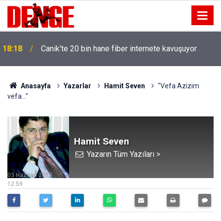
18:18
Canik'te 20 bin hane fiber internete kavuşuyor
Anasayfa
Yazarlar
Hamit Seven
"Vefa Azizim
vefa..."
Hamit Seven
Yazarın Tüm Yazıları >
03 Haziran 2013
12:59