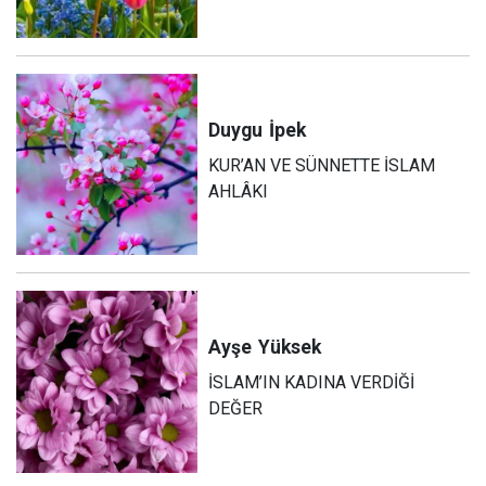
Duygu
İpek
KUR’AN VE SÜNNETTE İSLAM
AHLÂKI
Ayşe
Yüksek
İSLAM’IN KADINA VERDİĞİ
DEĞER