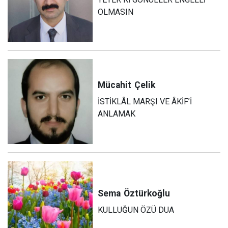
OLMASIN
Mücahit
Çelik
İSTİKLÂL MARŞI VE ÂKİF’İ
ANLAMAK
Sema
Öztürkoğlu
KULLUĞUN ÖZÜ DUA