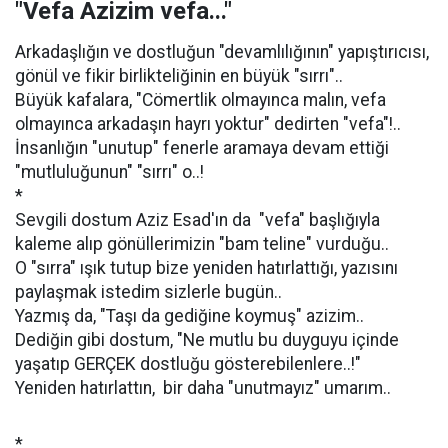
"Vefa Azizim vefa..."
Arkadaşlığın ve dostluğun "devamlılığının" yapıştırıcısı,
gönül ve fikir birlikteliğinin en büyük "sırrı"..
Büyük kafalara, "Cömertlik olmayınca malın, vefa
olmayınca arkadaşın hayrı yoktur" dedirten "vefa"!..
İnsanlığın "unutup" fenerle aramaya devam ettiği
"mutluluğunun" "sırrı" o..!
*
Sevgili dostum Aziz Esad'ın da "vefa" başlığıyla
kaleme alıp gönüllerimizin "bam teline" vurduğu..
O "sırra" ışık tutup bize yeniden hatırlattığı, yazısını
paylaşmak istedim sizlerle bugün..
Yazmış da, "Taşı da gediğine koymuş" azizim..
Dediğin gibi dostum, "Ne mutlu bu duyguyu içinde
yaşatıp GERÇEK dostluğu gösterebilenlere..!"
Yeniden hatırlattın, bir daha "unutmayız" umarım..
*