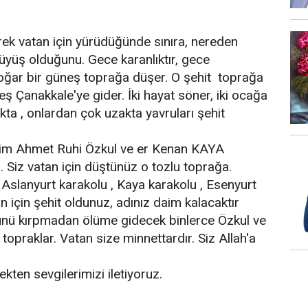
rek vatan için yürüdüğünde sınıra, nereden
rüyüş olduğunu. Gece karanlıktır, gece
doğar bir güneş toprağa düşer. O şehit toprağa
ş Çanakkale'ye gider. İki hayat söner, iki ocağa
kta , onlardan çok uzakta yavruları şehit
nim Ahmet Ruhi Özkul ve er Kenan KAYA
 Siz vatan için düştünüz o tozlu toprağa.
, Aslanyurt karakolu , Kaya karakolu , Esenyurt
n için şehit oldunuz, adınız daim kalacaktır
ünü kırpmadan ölüme gidecek binlerce Özkul ve
opraklar. Vatan size minnettardır. Siz Allah'a
kten sevgilerimizi iletiyoruz.