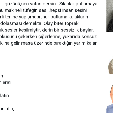
kar gözünü,sen vatan dersin. Silahlar patlamaya
nu makineli tüfeğin sesi ,hepsi insan sesini
li tenine yapışması ,her patlama kulakların
dolaşması demektir. Olay biter toprak
 sesler kesilmiştir, derin bir sessizlik başlar.
okusunu çekerken çiğerlerine, yukarıda sonsuz
aklına gelir masa üzerinde bıraktığın yarım kalan
ın
lerini
latın
nlatın,