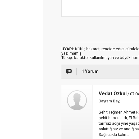
UYARI:
Küfür, hakaret, rencide edici cümleler 
yazılmamış,
Türkçe karakter kullanılmayan ve büyük har
1 Yorum
Vedat Özkul
/ 07 O
Bayram Bey;
Şehit Teğmen Ahmet Ru
şehit haberi aldı, El Ba
tarifsiz acıyı yine yaş
anlattığınız ve andığın
Sağlıcakla kalın...