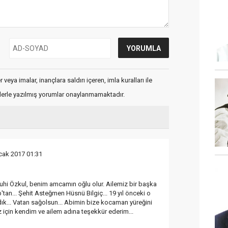
veya imalar, inançlara saldırı içeren, imla kuralları ile
flerle yazılmış yorumlar onaylanmamaktadır.
cak 2017 01:31
hi Özkul, benim amcamın oğlu olur. Ailemiz bir başka
b'tan... Şehit Asteğmen Hüsnü Bilgiç... 19 yıl önceki o
adık... Vatan sağolsun... Abimin bize kocaman yüreğini
ız için kendim ve ailem adına teşekkür ederim...