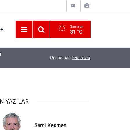
Samsun
OR
31 °C
u
11:56
Teklif reddedildi
Günün tüm
haberleri
N YAZILAR
Sami
Kesmen