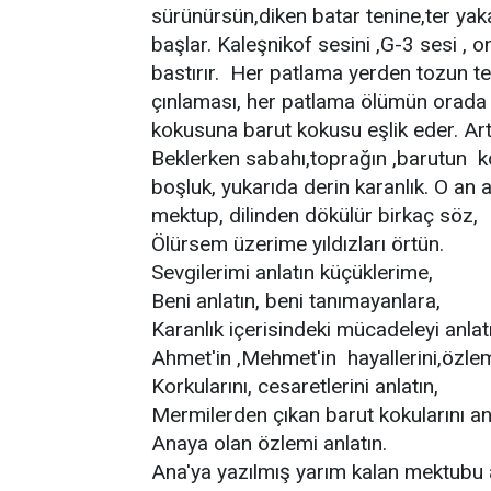
sürünürsün,diken batar tenine,ter ya
başlar. Kaleşnikof sesini ,G-3 sesi , o
bastırır. Her patlama yerden tozun ter
çınlaması, her patlama ölümün orada 
kokusuna barut kokusu eşlik eder. Artık
Beklerken sabahı,toprağın ,barutun k
boşluk, yukarıda derin karanlık. O an 
mektup, dilinden dökülür birkaç söz,
Ölürsem üzerime yıldızları örtün.
Sevgilerimi anlatın küçüklerime,
Beni anlatın, beni tanımayanlara,
Karanlık içerisindeki mücadeleyi anlat
Ahmet'in ,Mehmet'in hayallerini,özlem
Korkularını, cesaretlerini anlatın,
Mermilerden çıkan barut kokularını an
Anaya olan özlemi anlatın.
Ana'ya yazılmış yarım kalan mektubu a