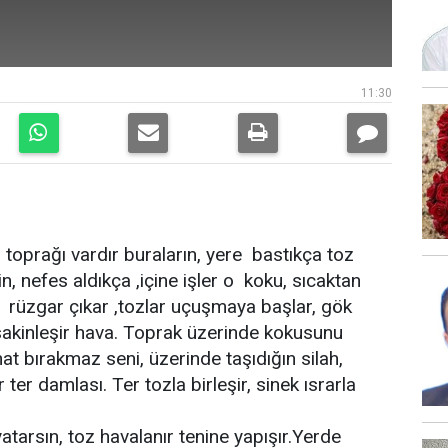
11:30
r toprağı vardır buraların, yere bastıkça toz
, nefes aldıkça ,içine işler o koku, sıcaktan
, rüzgar çıkar ,tozlar uçuşmaya başlar, gök
kinleşir hava. Toprak üzerinde kokusunu
hat bırakmaz seni, üzerinde taşıdığın silah,
ter damlası. Ter tozla birleşir, sinek ısrarla
tarsın, toz havalanır tenine yapışır.Yerde