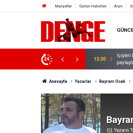
Manşetler
Günün Haberleri
Arşiv
S
GÜNC
İçişler
üş mesaisi başladı
24
12:20
paylaşt
Anasayfa
Yazarlar
Bayram Ocak
Bayra
Yazarın T