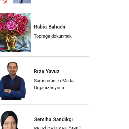
Rabia
Bahadır
Toprağa dokunmak
Rıza
Yavuz
Samsun’un İki Marka
Organizasyonu
Semiha
Sandıkçı
BELKİ DE İNSAN ÖMRÜ