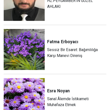
HZ.PEYGAMBER’İN GÜZEL
AHLAKI
Fatma
Erboyacı
Sessiz Bir Esaret: Bağımlılığa
Karşı Manevi Direniş
Esra
Noyan
Sanal Âlemde İstikameti
Muhafaza Etmek