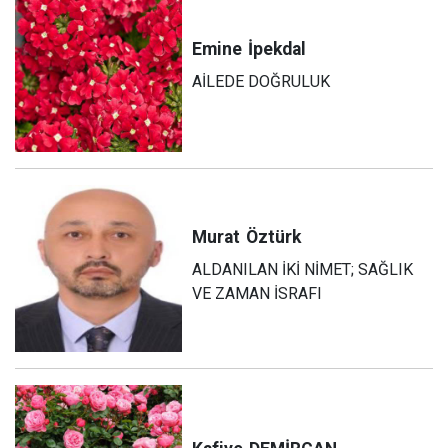
Emine
İpekdal
AİLEDE DOĞRULUK
Murat
Öztürk
ALDANILAN İKİ NİMET; SAĞLIK
VE ZAMAN İSRAFI