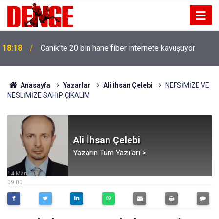
18:18
Canik'te 20 bin hane fiber internete kavuşuyor
Anasayfa
Yazarlar
Ali İhsan Çelebi
NEFSİMİZE VE
NESLİMİZE SAHİP ÇIKALIM
Ali İhsan Çelebi
Yazarın Tüm Yazıları >
14 Mart 2024
09:00