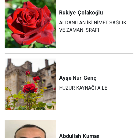
Rukiye
Çolakoğlu
ALDANILAN İKİ NİMET SAĞLIK
VE ZAMAN İSRAFI
Ayşe Nur
Genç
HUZUR KAYNAĞI AİLE
Abdullah
Kumaş