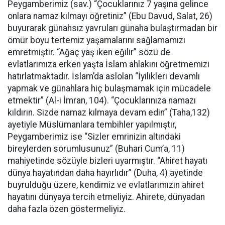
Peygamberimiz (sav.) “Çocuklarınız 7 yaşına gelince
onlara namaz kılmayı öğretiniz” (Ebu Davud, Salat, 26)
buyurarak günahsız yavruları günaha bulaştırmadan bir
ömür boyu tertemiz yaşamalarını sağlamamızı
emretmiştir. “Ağaç yaş iken eğilir” sözü de
evlatlarımıza erken yaşta İslam ahlakını öğretmemizi
hatırlatmaktadır. İslam’da aslolan “İyilikleri devamlı
yapmak ve günahlara hiç bulaşmamak için mücadele
etmektir” (Al-i İmran, 104). “Çocuklarınıza namazı
kıldırın. Sizde namaz kılmaya devam edin” (Taha,132)
ayetiyle Müslümanlara tembihler yapılmıştır,
Peygamberimiz ise “Sizler emrinizin altındaki
bireylerden sorumlusunuz” (Buhari Cum’a, 11)
mahiyetinde sözüyle bizleri uyarmıştır. “Ahiret hayatı
dünya hayatından daha hayırlıdır” (Duha, 4) ayetinde
buyrulduğu üzere, kendimiz ve evlatlarımızın ahiret
hayatını dünyaya tercih etmeliyiz. Ahirete, dünyadan
daha fazla özen göstermeliyiz.