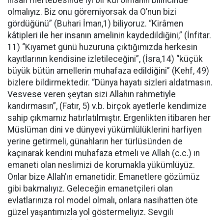
ihsan mertebesinde iyi bir kul olmanın bilincinde
olmalıyız. Biz onu göremiyorsak da O’nun bizi
gördüğünü” (Buhari İman,1) biliyoruz. “Kirâmen
kâtipleri ile her insanın amelinin kaydedildiğini,” (İnfitar.
11) “Kıyamet günü huzuruna çıktığımızda herkesin
kayıtlarının kendisine izletileceğini”, (İsra,14) “küçük
büyük bütün amellerin muhafaza edildiğini” (Kehf, 49)
bizlere bildirmektedir. “Dünya hayatı sizleri aldatmasın.
Vesvese veren şeytan sizi Allahın rahmetiyle
kandırmasın”, (Fatır, 5) v.b. birçok ayetlerle kendimize
sahip çıkmamız hatırlatılmıştır. Ergenlikten itibaren her
Müslüman dini ve dünyevi yükümlülüklerini harfiyen
yerine getirmeli, günahların her türlüsünden de
kaçınarak kendini muhafaza etmeli ve Allah (c.c.) ın
emaneti olan neslimizi de korumakla yükümlüyüz.
Onlar bize Allah’ın emanetidir. Emanetlere gözümüz
gibi bakmalıyız. Geleceğin emanetçileri olan
evlatlarınıza rol model olmalı, onlara nasihatten öte
güzel yaşantımızla yol göstermeliyiz. Sevgili