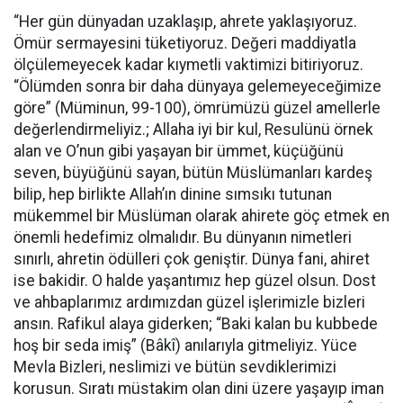
“Her gün dünyadan uzaklaşıp, ahrete yaklaşıyoruz.
Ömür sermayesini tüketiyoruz. Değeri maddiyatla
ölçülemeyecek kadar kıymetli vaktimizi bitiriyoruz.
“Ölümden sonra bir daha dünyaya gelemeyeceğimize
göre” (Müminun, 99-100), ömrümüzü güzel amellerle
değerlendirmeliyiz.; Allaha iyi bir kul, Resulünü örnek
alan ve O’nun gibi yaşayan bir ümmet, küçüğünü
seven, büyüğünü sayan, bütün Müslümanları kardeş
bilip, hep birlikte Allah’ın dinine sımsıkı tutunan
mükemmel bir Müslüman olarak ahirete göç etmek en
önemli hedefimiz olmalıdır. Bu dünyanın nimetleri
sınırlı, ahretin ödülleri çok geniştir. Dünya fani, ahiret
ise bakidir. O halde yaşantımız hep güzel olsun. Dost
ve ahbaplarımız ardımızdan güzel işlerimizle bizleri
ansın. Rafikul alaya giderken; “Baki kalan bu kubbede
hoş bir seda imiş” (Bâkî) anılarıyla gitmeliyiz. Yüce
Mevla Bizleri, neslimizi ve bütün sevdiklerimizi
korusun. Sıratı müstakim olan dini üzere yaşayıp iman