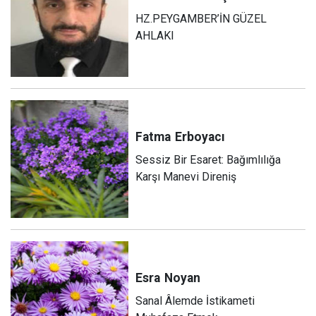
HZ.PEYGAMBER’İN GÜZEL
AHLAKI
Fatma
Erboyacı
Sessiz Bir Esaret: Bağımlılığa
Karşı Manevi Direniş
Esra
Noyan
Sanal Âlemde İstikameti