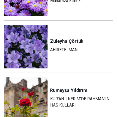
Muhafaza Etmek
Züleyha
Çörtük
AHİRETE İMAN
Rumeysa
Yıldırım
KUR’AN-I KERİM’DE RAHMAN’IN
HAS KULLARI