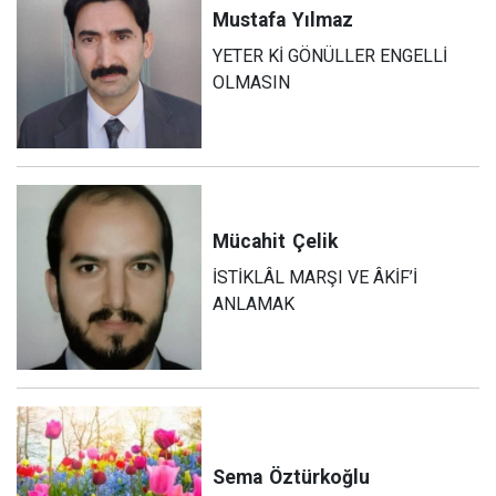
Mustafa
Yılmaz
YETER Kİ GÖNÜLLER ENGELLİ
OLMASIN
Mücahit
Çelik
İSTİKLÂL MARŞI VE ÂKİF’İ
ANLAMAK
Sema
Öztürkoğlu