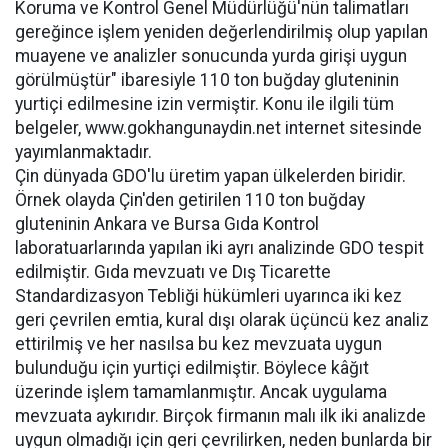
Koruma ve Kontrol Genel Müdürlüğü'nün talimatları
gereğince işlem yeniden değerlendirilmiş olup yapılan
muayene ve analizler sonucunda yurda girişi uygun
görülmüştür" ibaresiyle 110 ton buğday gluteninin
yurtiçi edilmesine izin vermiştir. Konu ile ilgili tüm
belgeler, www.gokhangunaydin.net internet sitesinde
yayımlanmaktadır.
Çin dünyada GDO'lu üretim yapan ülkelerden biridir.
Örnek olayda Çin'den getirilen 110 ton buğday
gluteninin Ankara ve Bursa Gıda Kontrol
laboratuarlarında yapılan iki ayrı analizinde GDO tespit
edilmiştir. Gıda mevzuatı ve Dış Ticarette
Standardizasyon Tebliği hükümleri uyarınca iki kez
geri çevrilen emtia, kural dışı olarak üçüncü kez analiz
ettirilmiş ve her nasılsa bu kez mevzuata uygun
bulunduğu için yurtiçi edilmiştir. Böylece kâğıt
üzerinde işlem tamamlanmıştır. Ancak uygulama
mevzuata aykırıdır. Birçok firmanın malı ilk iki analizde
uygun olmadığı için geri çevrilirken, neden bunlarda bir