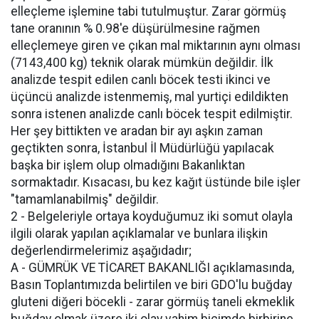
elleçleme işlemine tabi tutulmuştur. Zarar görmüş
tane oranının % 0.98'e düşürülmesine rağmen
elleçlemeye giren ve çıkan mal miktarının aynı olması
(7143,400 kg) teknik olarak mümkün değildir. İlk
analizde tespit edilen canlı böcek testi ikinci ve
üçüncü analizde istenmemiş, mal yurtiçi edildikten
sonra istenen analizde canlı böcek tespit edilmiştir.
Her şey bittikten ve aradan bir ayı aşkın zaman
geçtikten sonra, İstanbul İl Müdürlüğü yapılacak
başka bir işlem olup olmadığını Bakanlıktan
sormaktadır. Kısacası, bu kez kağıt üstünde bile işler
"tamamlanabilmiş" değildir.
2 - Belgeleriyle ortaya koyduğumuz iki somut olayla
ilgili olarak yapılan açıklamalar ve bunlara ilişkin
değerlendirmelerimiz aşağıdadır;
A - GÜMRÜK VE TİCARET BAKANLIĞI açıklamasında,
Basın Toplantımızda belirtilen ve biri GDO'lu buğday
gluteni diğeri böcekli - zarar görmüş taneli ekmeklik