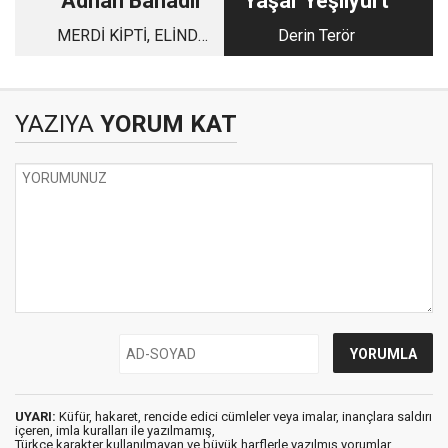
Adnan Bahadır
Yaşar Yeşilyurt
MERDİ KİPTİ, ELİNDE
Derin Terör
DENGE GAZETESİ
KAPI KAPI
DOLAŞIYOR
YAZIYA
YORUM KAT
UYARI:
Küfür, hakaret, rencide edici cümleler veya imalar, inançlara saldırı
içeren, imla kuralları ile yazılmamış,
Türkçe karakter kullanılmayan ve büyük harflerle yazılmış yorumlar