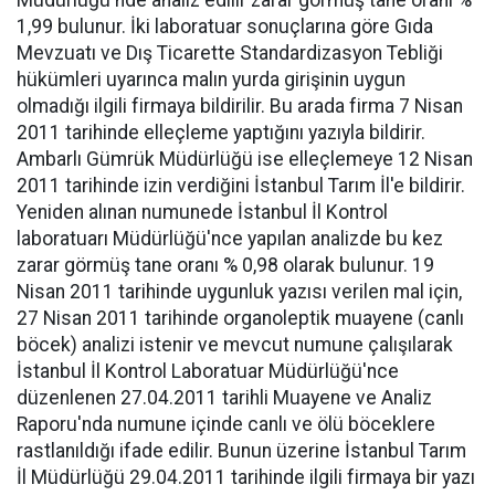
Müdürlüğü'nde analiz edilir zarar görmüş tane oranı %
1,99 bulunur. İki laboratuar sonuçlarına göre Gıda
Mevzuatı ve Dış Ticarette Standardizasyon Tebliği
hükümleri uyarınca malın yurda girişinin uygun
olmadığı ilgili firmaya bildirilir. Bu arada firma 7 Nisan
2011 tarihinde elleçleme yaptığını yazıyla bildirir.
Ambarlı Gümrük Müdürlüğü ise elleçlemeye 12 Nisan
2011 tarihinde izin verdiğini İstanbul Tarım İl'e bildirir.
Yeniden alınan numunede İstanbul İl Kontrol
laboratuarı Müdürlüğü'nce yapılan analizde bu kez
zarar görmüş tane oranı % 0,98 olarak bulunur. 19
Nisan 2011 tarihinde uygunluk yazısı verilen mal için,
27 Nisan 2011 tarihinde organoleptik muayene (canlı
böcek) analizi istenir ve mevcut numune çalışılarak
İstanbul İl Kontrol Laboratuar Müdürlüğü'nce
düzenlenen 27.04.2011 tarihli Muayene ve Analiz
Raporu'nda numune içinde canlı ve ölü böceklere
rastlanıldığı ifade edilir. Bunun üzerine İstanbul Tarım
İl Müdürlüğü 29.04.2011 tarihinde ilgili firmaya bir yazı