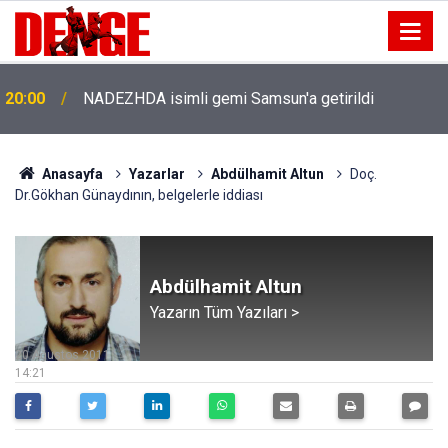
20:00
NADEZHDA isimli gemi Samsun'a getirildi
Anasayfa
Yazarlar
Abdülhamit Altun
Doç.
Dr.Gökhan Günaydının, belgelerle iddiası
Abdülhamit Altun
Yazarın Tüm Yazıları >
20 Ağustos 2011
14:21