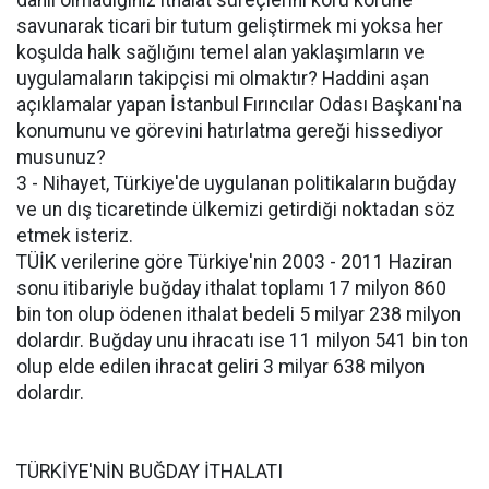
dahil olmadığınız ithalat süreçlerini körü körüne
savunarak ticari bir tutum geliştirmek mi yoksa her
koşulda halk sağlığını temel alan yaklaşımların ve
uygulamaların takipçisi mi olmaktır? Haddini aşan
açıklamalar yapan İstanbul Fırıncılar Odası Başkanı'na
konumunu ve görevini hatırlatma gereği hissediyor
musunuz?
3 - Nihayet, Türkiye'de uygulanan politikaların buğday
ve un dış ticaretinde ülkemizi getirdiği noktadan söz
etmek isteriz.
TÜİK verilerine göre Türkiye'nin 2003 - 2011 Haziran
sonu itibariyle buğday ithalat toplamı 17 milyon 860
bin ton olup ödenen ithalat bedeli 5 milyar 238 milyon
dolardır. Buğday unu ihracatı ise 11 milyon 541 bin ton
olup elde edilen ihracat geliri 3 milyar 638 milyon
dolardır.
TÜRKİYE'NİN BUĞDAY İTHALATI