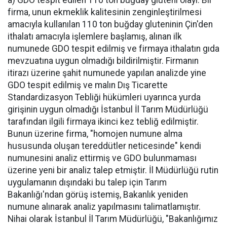
a) GDO tespit edilen 110 ton buğday gluteni olayı: Bir
firma, unun ekmeklik kalitesinin zenginleştirilmesi
amacıyla kullanılan 110 ton buğday gluteninin Çin'den
ithalatı amacıyla işlemlere başlamış, alınan ilk
numunede GDO tespit edilmiş ve firmaya ithalatın gıda
mevzuatına uygun olmadığı bildirilmiştir. Firmanın
itirazı üzerine şahit numunede yapılan analizde yine
GDO tespit edilmiş ve malın Dış Ticarette
Standardizasyon Tebliği hükümleri uyarınca yurda
girişinin uygun olmadığı İstanbul İl Tarım Müdürlüğü
tarafından ilgili firmaya ikinci kez tebliğ edilmiştir.
Bunun üzerine firma, "homojen numune alma
hususunda oluşan tereddütler neticesinde" kendi
numunesini analiz ettirmiş ve GDO bulunmaması
üzerine yeni bir analiz talep etmiştir. İl Müdürlüğü rutin
uygulamanın dışındaki bu talep için Tarım
Bakanlığı'ndan görüş istemiş, Bakanlık yeniden
numune alınarak analiz yapılmasını talimatlamıştır.
Nihai olarak İstanbul İl Tarım Müdürlüğü, "Bakanlığımız