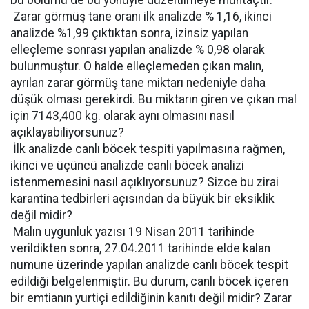
bu bölümü de bu yönüyle düzeltilmeye muhtaçtır.
 Zarar görmüş tane oranı ilk analizde % 1,16, ikinci
analizde %1,99 çıktıktan sonra, izinsiz yapılan
elleçleme sonrası yapılan analizde % 0,98 olarak
bulunmuştur. O halde elleçlemeden çıkan malın,
ayrılan zarar görmüş tane miktarı nedeniyle daha
düşük olması gerekirdi. Bu miktarın giren ve çıkan mal
için 7143,400 kg. olarak aynı olmasını nasıl
açıklayabiliyorsunuz?
 İlk analizde canlı böcek tespiti yapılmasına rağmen,
ikinci ve üçüncü analizde canlı böcek analizi
istenmemesini nasıl açıklıyorsunuz? Sizce bu zirai
karantina tedbirleri açısından da büyük bir eksiklik
değil midir?
 Malın uygunluk yazısı 19 Nisan 2011 tarihinde
verildikten sonra, 27.04.2011 tarihinde elde kalan
numune üzerinde yapılan analizde canlı böcek tespit
edildiği belgelenmiştir. Bu durum, canlı böcek içeren
bir emtianın yurtiçi edildiğinin kanıtı değil midir? Zarar