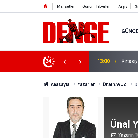
Manşetler
Günün Haberleri
Arşiv
S
GÜNC
İçişler
üş mesaisi başladı
24
12:20
paylaşt
Anasayfa
Yazarlar
Ünal YAVUZ
D
Ünal 
Yazarın T