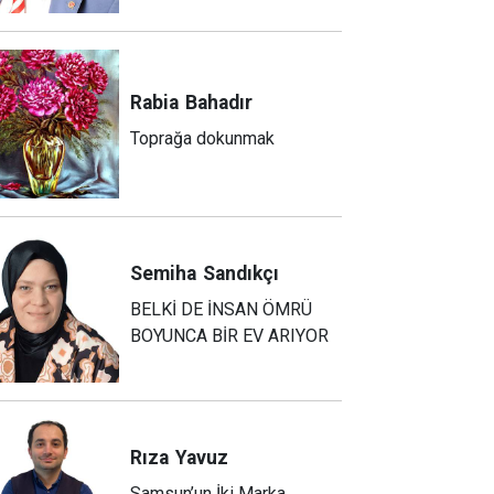
Rabia
Bahadır
Toprağa dokunmak
Semiha
Sandıkçı
BELKİ DE İNSAN ÖMRÜ
BOYUNCA BİR EV ARIYOR
Rıza
Yavuz
Samsun’un İki Marka