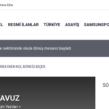
itene Ekle
EL
RESMI İLANLAR
TÜRKİYE
ASAYİŞ
SAMSUNSP
i Bakanı Çiftçi "HAYAT 112 Acil" mobil uygulamasının kamu spotun
ı
İREK EKEN KOL BÖREĞİ BİÇER..
SO
YAVUZ
üm Yazıları >