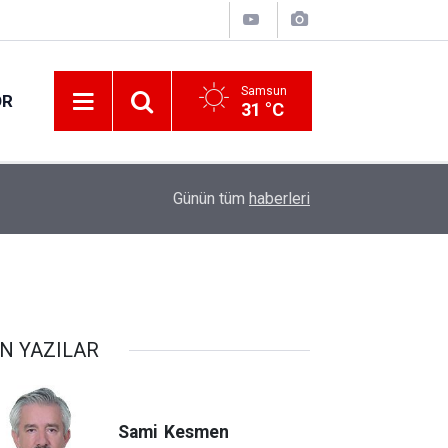
Samsun
OR
31 °C
u
11:56
Teklif reddedildi
Günün tüm
haberleri
N YAZILAR
Sami
Kesmen