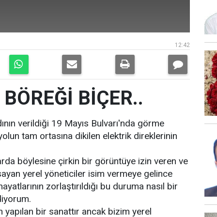
12:42
 BÖREĞİ BİÇER..
dının verildiği 19 Mayıs Bulvarı'nda görme
yolun tam ortasına dikilen elektrik direklerinin
arda böylesine çirkin bir görüntüye izin veren ve
ayan yerel yöneticiler isim vermeye gelince
hayatlarının zorlaştırıldığı bu duruma nasıl bir
diyorum.
n yapılan bir sanattır ancak bizim yerel