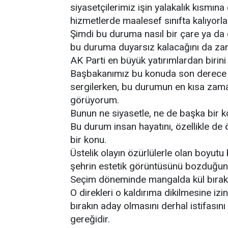
siyasetçilerimiz işin yalakalık kısmına
hizmetlerde maalesef sınıfta kalıyorla
Şimdi bu duruma nasıl bir çare ya d
bu duruma duyarsız kalacağını da z
AK Parti en büyük yatırımlardan birin
Başbakanımız bu konuda son derece du
sergilerken, bu durumun en kısa za
görüyorum.
Bunun ne siyasetle, ne de başka bir ko
Bu durum insan hayatını, özellikle de 
bir konu.
Üstelik olayın özürlülerle olan boyutu b
şehrin estetik görüntüsünü bozduğunda
Seçim döneminde mangalda kül bırakm
O direkleri o kaldırıma dikilmesine iz
bırakın aday olmasını derhal istifasını
gereğidir.