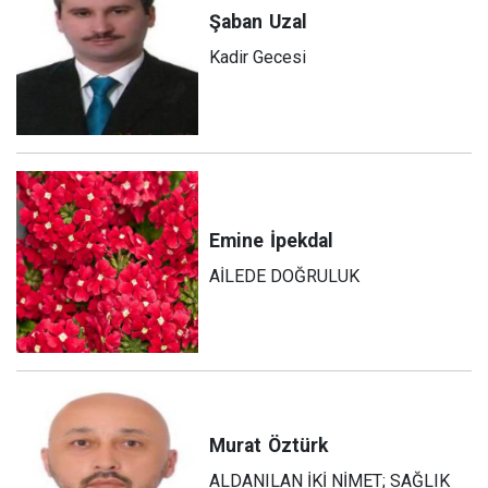
Şaban
Uzal
Kadir Gecesi
Emine
İpekdal
AİLEDE DOĞRULUK
Murat
Öztürk
ALDANILAN İKİ NİMET; SAĞLIK