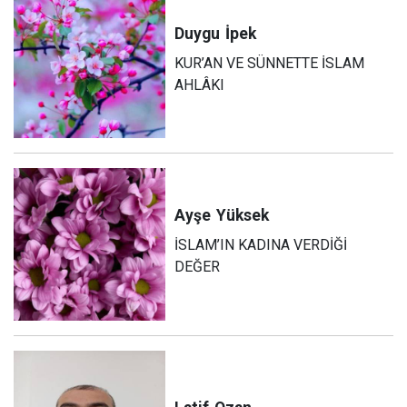
Duygu
İpek
KUR’AN VE SÜNNETTE İSLAM
AHLÂKI
Ayşe
Yüksek
İSLAM’IN KADINA VERDİĞİ
DEĞER