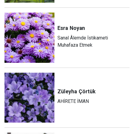
Esra
Noyan
Sanal Âlemde İstikameti
Muhafaza Etmek
Züleyha
Çörtük
AHİRETE İMAN