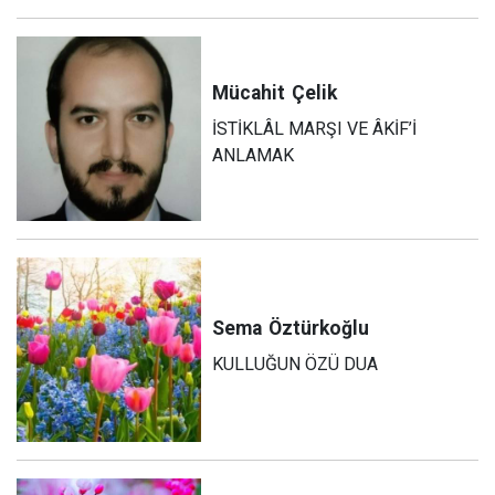
Mücahit
Çelik
İSTİKLÂL MARŞI VE ÂKİF’İ
ANLAMAK
Sema
Öztürkoğlu
KULLUĞUN ÖZÜ DUA