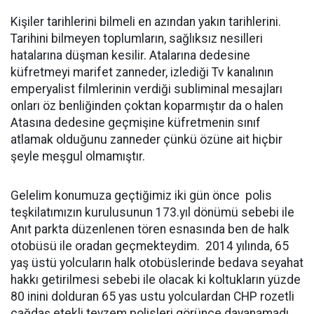
Kişiler tarihlerini bilmeli en azından yakın tarihlerini.
Tarihini bilmeyen toplumların, sağlıksız nesilleri
hatalarına düşman kesilir. Atalarına dedesine
küfretmeyi marifet zanneder, izlediği Tv kanalının
emperyalist filmlerinin verdiği subliminal mesajları
onları öz benliğinden çoktan koparmıştır da o halen
Atasına dedesine geçmişine küfretmenin sınıf
atlamak olduğunu zanneder çünkü özüne ait hiçbir
şeyle meşgul olmamıştır.
Gelelim konumuza geçtiğimiz iki gün önce polis
teşkilatımızın kurulusunun 173.yıl dönümü sebebi ile
Anıt parkta düzenlenen tören esnasında ben de halk
otobüsü ile oradan geçmekteydim. 2014 yılında, 65
yaş üstü yolcuların halk otobüslerinde bedava seyahat
hakkı getirilmesi sebebi ile olacak ki koltukların yüzde
80 inini dolduran 65 yas ustu yolculardan CHP rozetli
çağdaş etekli teyzem polisleri görünce dayanamadı.