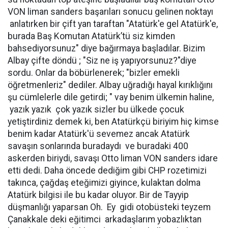
VON liman sanders başarıları sonucu gelinen noktayı
anlatırken bir çift yan taraftan "Atatürk'e gel Atatürk'e,
burada Baş Komutan Atatürk’tü siz kimden
bahsediyorsunuz" diye bağırmaya başladılar. Bizim
Albay çifte döndü ; "Siz ne iş yapıyorsunuz?"diye
sordu. Onlar da böbürlenerek; "bizler emekli
öğretmenleriz" dediler. Albay uğradığı hayal kırıklığını
şu cümlelerle dile getirdi; " vay benim ülkemin haline,
yazık yazık çok yazık sizler bu ülkede çocuk
yetiştirdiniz demek ki, ben Atatürkçü biriyim hiç kimse
benim kadar Atatürk'ü sevemez ancak Atatürk
savaşın sonlarında buradaydı ve buradaki 400
askerden biriydi, savaşı Otto liman VON sanders idare
etti dedi. Daha öncede dediğim gibi CHP rozetimizi
takınca, çağdaş eteğimizi giyince, kulaktan dolma
Atatürk bilgisi ile bu kadar oluyor. Bir de Tayyip
düşmanlığı yaparsan Oh. Ey gidi otobüsteki teyzem
Çanakkale deki eğitimci arkadaşlarım yobazlıktan