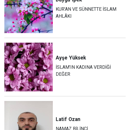
KUR’AN VE SÜNNETTE İSLAM
AHLÂKI
Ayşe
Yüksek
İSLAM’IN KADINA VERDİĞİ
DEĞER
Latif
Ozan
NAMAZ BİLİNCİ