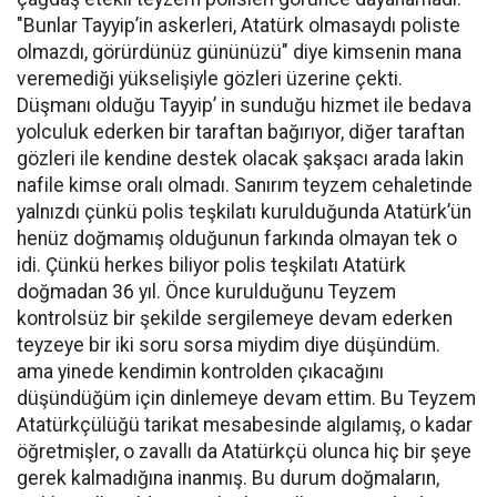
"Bunlar Tayyip’in askerleri, Atatürk olmasaydı poliste
olmazdı, görürdünüz gününüzü" diye kimsenin mana
veremediği yükselişiyle gözleri üzerine çekti.
Düşmanı olduğu Tayyip’ in sunduğu hizmet ile bedava
yolculuk ederken bir taraftan bağırıyor, diğer taraftan
gözleri ile kendine destek olacak şakşacı arada lakin
nafile kimse oralı olmadı. Sanırım teyzem cehaletinde
yalnızdı çünkü polis teşkilatı kurulduğunda Atatürk’ün
henüz doğmamış olduğunun farkında olmayan tek o
idi. Çünkü herkes biliyor polis teşkilatı Atatürk
doğmadan 36 yıl. Önce kurulduğunu Teyzem
kontrolsüz bir şekilde sergilemeye devam ederken
teyzeye bir iki soru sorsa miydim diye düşündüm.
ama yinede kendimin kontrolden çıkacağını
düşündüğüm için dinlemeye devam ettim. Bu Teyzem
Atatürkçülüğü tarikat mesabesinde algılamış, o kadar
öğretmişler, o zavallı da Atatürkçü olunca hiç bir şeye
gerek kalmadığına inanmış. Bu durum doğmaların,