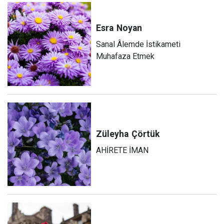
Esra
Noyan
Sanal Âlemde İstikameti
Muhafaza Etmek
Züleyha
Çörtük
AHİRETE İMAN