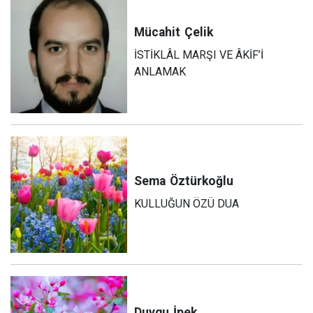
Mücahit
Çelik
İSTİKLÂL MARŞI VE ÂKİF’İ
ANLAMAK
Sema
Öztürkoğlu
KULLUĞUN ÖZÜ DUA
Duygu
İpek