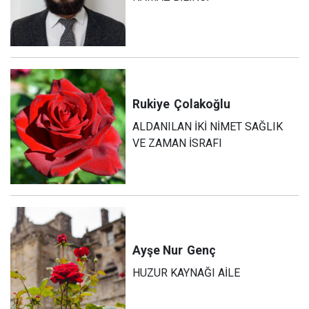
Rukiye
Çolakoğlu
ALDANILAN İKİ NİMET SAĞLIK
VE ZAMAN İSRAFI
Ayşe Nur
Genç
HUZUR KAYNAĞI AİLE