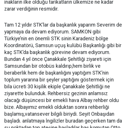
inakların ilke olduğu tarikatların ülkemize ne kadar
zarar verdiğinin resmidir.
Tam 12 yıldır STK’lar da başkanlık yaparım Severim de
yapmaya da devam ediyorum. SAMKON gibi
Türkiye’nin en önemli STK sinin Karadeniz bölge
Koordinatörü, Samsun uçuş kulübü Başkanlığı gibi bir
kaç STK’da başkanlık görevine devam ediyorum.
Bundan 4 yıl önce Çanakkale Şehitliği ziyareti için
Samsundan bir otobüs kaldırıp,hem birlik ve
beraberlik hem de başkanlığını yaptığım STK’nin
toplum yararına bir şeyler yaptığını göstermek için
bila ücreti 30 kişilik ekiple Çanakkale Şehitliği ne
ziyarette bulunduk. Rehbersiz gezinin anlamsız
olacağı düşüncesi bir emekli hava Albay rehber oldu
bize. Albayımız emekli olduktan sonra rehberliği
başlamış,vatansever bilgili biriydi. Seyit Onbaşıdan
başladı. anlatmaya İngilizler buradan geçerken tam da
su noktadan top ateşine başladılar baş komutan Otto