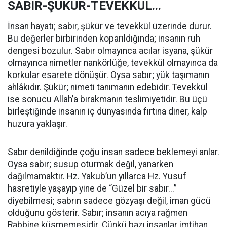
SABIR-ŞÜKÜR-TEVEKKÜL...
İnsan hayatı; sabır, şükür ve tevekkül üzerinde durur.
Bu değerler birbirinden koparıldığında; insanın ruh
dengesi bozulur. Sabır olmayınca acılar isyana, şükür
olmayınca nimetler nankörlüğe, tevekkül olmayınca da
korkular esarete dönüşür. Oysa sabır; yük taşımanın
ahlâkıdır. Şükür; nimeti tanımanın edebidir. Tevekkül
ise sonucu Allah’a bırakmanın teslimiyetidir. Bu üçü
birleştiğinde insanın iç dünyasında fırtına diner, kalp
huzura yaklaşır.
Sabır denildiğinde çoğu insan sadece beklemeyi anlar.
Oysa sabır; susup oturmak değil, yanarken
dağılmamaktır. Hz. Yakub’un yıllarca Hz. Yusuf
hasretiyle yaşayıp yine de “Güzel bir sabır...”
diyebilmesi; sabrın sadece gözyaşı değil, iman gücü
olduğunu gösterir. Sabır; insanın acıya rağmen
Rabbine küsmemesidir. Çünkü bazı insanlar imtihan