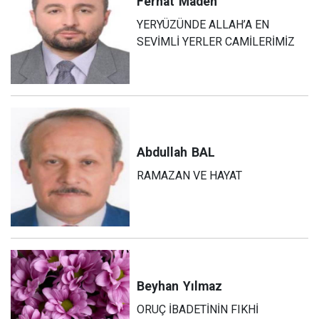
Ferhat
Maden
YERYÜZÜNDE ALLAH’A EN
SEVİMLİ YERLER CAMİLERİMİZ
Abdullah
BAL
RAMAZAN VE HAYAT
Beyhan
Yılmaz
ORUÇ İBADETİNİN FIKHİ