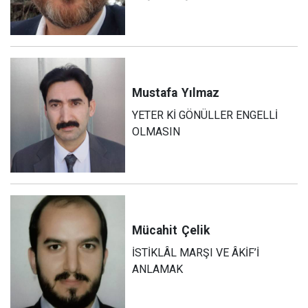
Mustafa
Yılmaz
YETER Kİ GÖNÜLLER ENGELLİ
OLMASIN
Mücahit
Çelik
İSTİKLÂL MARŞI VE ÂKİF’İ
ANLAMAK