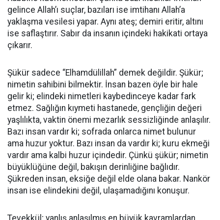
gelince Allah’ı suçlar, bazıları ise imtihanı Allah’a
yaklaşma vesilesi yapar. Aynı ateş; demiri eritir, altını
ise saflaştırır. Sabır da insanın içindeki hakikati ortaya
çıkarır.
Şükür sadece “Elhamdülillah” demek değildir. Şükür;
nimetin sahibini bilmektir. İnsan bazen öyle bir hale
gelir ki; elindeki nimetleri kaybedinceye kadar fark
etmez. Sağlığın kıymeti hastanede, gençliğin değeri
yaşlılıkta, vaktin önemi mezarlık sessizliğinde anlaşılır.
Bazı insan vardır ki; sofrada onlarca nimet bulunur
ama huzur yoktur. Bazı insan da vardır ki; kuru ekmeği
vardır ama kalbi huzur içindedir. Çünkü şükür; nimetin
büyüklüğüne değil, bakışın derinliğine bağlıdır.
Şükreden insan, eksiğe değil elde olana bakar. Nankör
insan ise elindekini değil, ulaşamadığını konuşur.
Tevekkül; yanlış anlaşılmış en büyük kavramlardan