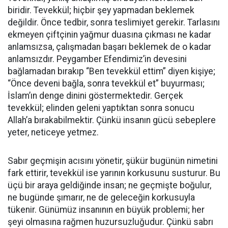
biridir. Tevekkül; hiçbir şey yapmadan beklemek
değildir. Önce tedbir, sonra teslimiyet gerekir. Tarlasını
ekmeyen çiftçinin yağmur duasına çıkması ne kadar
anlamsızsa, çalışmadan başarı beklemek de o kadar
anlamsızdır. Peygamber Efendimiz’in devesini
bağlamadan bırakıp “Ben tevekkül ettim” diyen kişiye;
“Önce deveni bağla, sonra tevekkül et” buyurması;
İslam’ın denge dinini göstermektedir. Gerçek
tevekkül; elinden geleni yaptıktan sonra sonucu
Allah’a bırakabilmektir. Çünkü insanın gücü sebeplere
yeter, neticeye yetmez.
Sabır geçmişin acısını yönetir, şükür bugünün nimetini
fark ettirir, tevekkül ise yarının korkusunu susturur. Bu
üçü bir araya geldiğinde insan; ne geçmişte boğulur,
ne bugünde şımarır, ne de geleceğin korkusuyla
tükenir. Günümüz insanının en büyük problemi; her
şeyi olmasına rağmen huzursuzluğudur. Çünkü sabrı