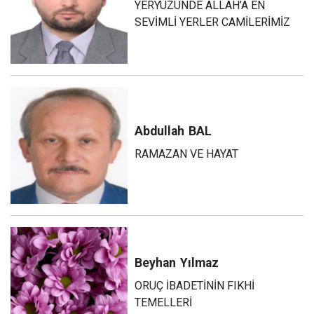
YERYÜZÜNDE ALLAH’A EN
SEVİMLİ YERLER CAMİLERİMİZ
Abdullah
BAL
RAMAZAN VE HAYAT
Beyhan
Yılmaz
ORUÇ İBADETİNİN FIKHİ
TEMELLERİ