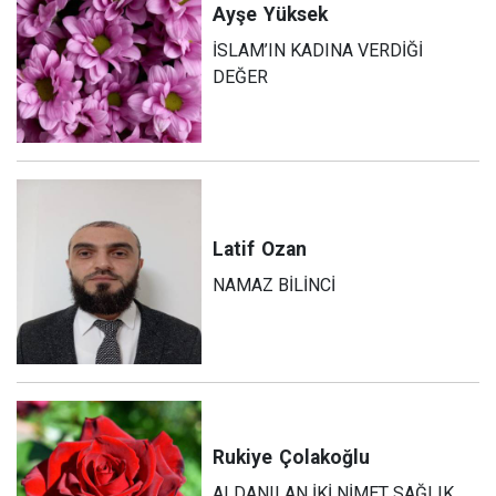
Ayşe
Yüksek
İSLAM’IN KADINA VERDİĞİ
DEĞER
Latif
Ozan
NAMAZ BİLİNCİ
Rukiye
Çolakoğlu
ALDANILAN İKİ NİMET SAĞLIK