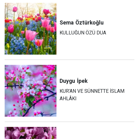
Sema
Öztürkoğlu
KULLUĞUN ÖZÜ DUA
Duygu
İpek
KUR’AN VE SÜNNETTE İSLAM
AHLÂKI