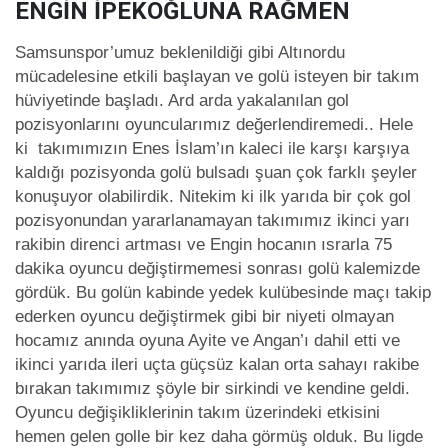
ENGİN İPEKOĞLUNA RAĞMEN
Samsunspor’umuz beklenildiği gibi Altınordu
mücadelesine etkili başlayan ve golü isteyen bir takım
hüviyetinde başladı. Ard arda yakalanılan gol
pozisyonlarını oyuncularımız değerlendiremedi.. Hele
ki takımımızın Enes İslam’ın kaleci ile karşı karşıya
kaldığı pozisyonda golü bulsadı şuan çok farklı şeyler
konuşuyor olabilirdik. Nitekim ki ilk yarıda bir çok gol
pozisyonundan yararlanamayan takımımız ikinci yarı
rakibin direnci artması ve Engin hocanın ısrarla 75
dakika oyuncu değiştirmemesi sonrası golü kalemizde
gördük. Bu golün kabinde yedek kulübesinde maçı takip
ederken oyuncu değiştirmek gibi bir niyeti olmayan
hocamız anında oyuna Ayite ve Angan’ı dahil etti ve
ikinci yarıda ileri uçta güçsüz kalan orta sahayı rakibe
bırakan takımımız şöyle bir sirkindi ve kendine geldi.
Oyuncu değişikliklerinin takım üzerindeki etkisini
hemen gelen golle bir kez daha görmüş olduk. Bu ligde