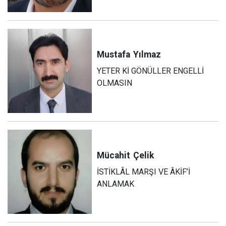
Mustafa
Yılmaz
YETER Kİ GÖNÜLLER ENGELLİ
OLMASIN
Mücahit
Çelik
İSTİKLÂL MARŞI VE ÂKİF’İ
ANLAMAK