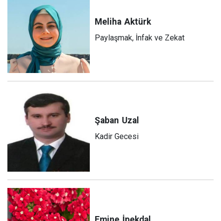
Meliha
Aktürk
Paylaşmak, İnfak ve Zekat
Şaban
Uzal
Kadir Gecesi
Emine
İpekdal