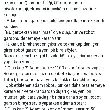
uzun uzun Quantum fiziği, küresel ısınma,
biyoteknoloji, ekonomi insanlığın gelişimi üzerine
konuşur.
Adam, robot garsonun bilgisinden etkilenerek kendi
kendine ;
"Bu gerçekten inanılmaz" diye düşünür ve robot
garsonu denemeye karar verir.
Kalkar ve birahaneden çıkar ve tekrar kapıdan içeri
girer, robot garsona yeni bir bira söyler.
Robot garson buz gibi hazırladığı birayı adama servis
yaparken sorar :
"IQ'ün kaç ?" Adam bu kez "100 civarı" diye cevaplar.
Robot garson uzun uzun sohbete başlar ama bu kez
futbol, borsa, arabalar ve rakı hakkında sohbet açar.
Çok etkilenen adam robotu bir kez daha test etmeye
karar verir ve tekrar bardan dışarı çıkar, yeni bir
müşteri gibi bara yaklaşır bir bira daha söyler. Robot
garson birayı servis yaparken adama sorar :
"IQ'ün kaç ?" Adam bu kez de "mmm, sanırım 50