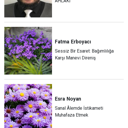
AHLAKI
Fatma
Erboyacı
Sessiz Bir Esaret: Bağımlılığa
Karşı Manevi Direniş
Esra
Noyan
Sanal Âlemde İstikameti
Muhafaza Etmek