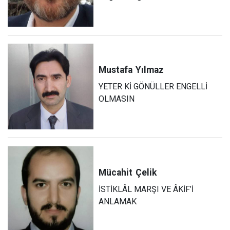
Mustafa
Yılmaz
YETER Kİ GÖNÜLLER ENGELLİ
OLMASIN
Mücahit
Çelik
İSTİKLÂL MARŞI VE ÂKİF’İ
ANLAMAK