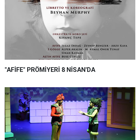
"AFİFE" PRÖMİYERİ 8 NİSAN'DA