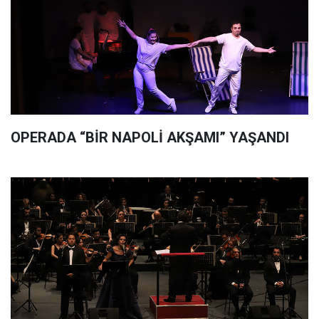
OPERADA “BİR NAPOLİ AKŞAMI” YAŞANDI