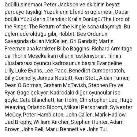
ödüllü sinemacı Peter Jackson ve ekibinin beyaz
perdeye taşıdığı Yüzüklerin Efendisi üçlemesi, Oscar
ödüllü Yüzüklerin Efendisi: Kralın Dönüşü/The Lord of
the Rings: The Return of the Kingle sona ulaşmıştı. Bu
üçlemede olduğu gibi, Hobbit: Beş Ordunun
Savaşında da Ian McKellen, Gri Gandalf; Martin
Freeman ana karakter Bilbo Baggins; Richard Armitage
da Thorin Meşekalkan rollerini üstleniyorlar. Filmin
uluslararası oyuncu kadrosunun başını Evangeline
Lilly, Luke Evans, Lee Pace, Benedict Cumberbatch,
Billy Connolly, James Nesbitt, Ken Stott, Aidan Turner,
Dean O'Gorman, Graham McTavish, Stephen Fry ve
Ryan Gage çekiyor. Kadrodaki diğer oyuncular ise
şöyle: Cate Blanchett, Ian Holm, Christopher Lee, Hugo
Weaving, Orlando Bloom, Mikael Persbrandt, Sylvester
McCoy, Peter Hambleton, John Callen, Mark Hadlow,
Jed Brophy, William Kircher, Stephen Hunter, Adam
Brown, John Bell, Manu Bennett ve John Tui.