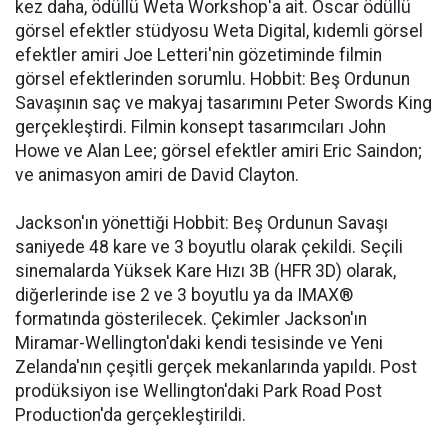
kez daha, ödüllü Weta Workshop'a ait. Oscar ödüllü
görsel efektler stüdyosu Weta Digital, kıdemli görsel
efektler amiri Joe Letteri'nin gözetiminde filmin
görsel efektlerinden sorumlu. Hobbit: Beş Ordunun
Savaşının saç ve makyaj tasarımını Peter Swords King
gerçekleştirdi. Filmin konsept tasarımcıları John
Howe ve Alan Lee; görsel efektler amiri Eric Saindon;
ve animasyon amiri de David Clayton.
Jackson'ın yönettiği Hobbit: Beş Ordunun Savaşı
saniyede 48 kare ve 3 boyutlu olarak çekildi. Seçili
sinemalarda Yüksek Kare Hızı 3B (HFR 3D) olarak,
diğerlerinde ise 2 ve 3 boyutlu ya da IMAX®
formatında gösterilecek. Çekimler Jackson'ın
Miramar-Wellington'daki kendi tesisinde ve Yeni
Zelanda'nın çeşitli gerçek mekanlarında yapıldı. Post
prodüksiyon ise Wellington'daki Park Road Post
Production'da gerçekleştirildi.