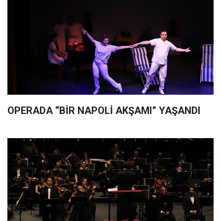
OPERADA “BİR NAPOLİ AKŞAMI” YAŞANDI