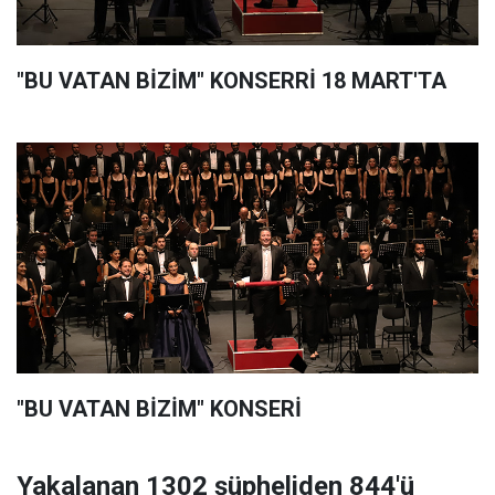
"BU VATAN BİZİM" KONSERRİ 18 MART'TA
"BU VATAN BİZİM" KONSERİ
Yakalanan 1302 şüpheliden 844'ü