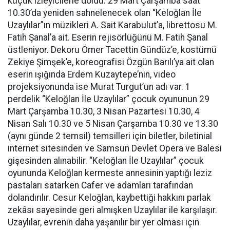
küçük izleyicilerle doldu. 29 Mart Çarşamba saat
10.30’da yeniden sahnelenecek olan “Keloğlan İle
Uzaylılar”ın müzikleri A. Sait Karabulut’a, librettosu M.
Fatih Şanal’a ait. Eserin rejisörlüğünü M. Fatih Şanal
üstleniyor. Dekoru Ömer Tacettin Gündüz’e, kostümü
Zekiye Şimşek’e, koreografisi Özgün Barılı’ya ait olan
eserin ışığında Erdem Kuzaytepe’nin, video
projeksiyonunda ise Murat Turgut’un adı var. 1
perdelik “Keloğlan İle Uzaylılar” çocuk oyununun 29
Mart Çarşamba 10.30, 3 Nisan Pazartesi 10.30, 4
Nisan Salı 10.30 ve 5 Nisan Çarşamba 10.30 ve 13.30
(aynı günde 2 temsil) temsilleri için biletler, biletinial
internet sitesinden ve Samsun Devlet Opera ve Balesi
gişesinden alınabilir. “Keloğlan İle Uzaylılar” çocuk
oyununda Keloğlan kermeste annesinin yaptığı leziz
pastaları satarken Cafer ve adamları tarafından
dolandırılır. Cesur Keloğlan, kaybettiği hakkını parlak
zekâsı sayesinde geri almışken Uzaylılar ile karşılaşır.
Uzaylılar, evrenin daha yaşanılır bir yer olması için