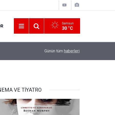
Samsun
OR
30 °C
12:42
Atıl bina sosyal yaşam merkezine dönüştürüldü
Günün tüm
haberleri
NEMA VE TİYATRO