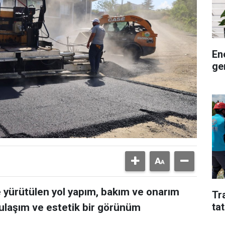
En
ge
de yürütülen yol yapım, bakım ve onarım
Tr
tat
r ulaşım ve estetik bir görünüm