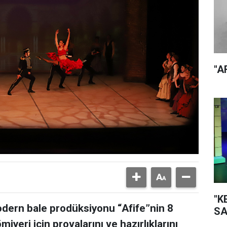
"A
"K
modern bale prodüksiyonu “Afife”nin 8
SA
yeri için provalarını ve hazırlıklarını