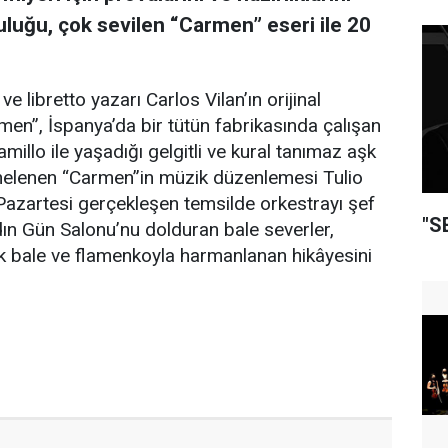
uğu, çok sevilen “Carmen” eseri ile 20
e libretto yazarı Carlos Vilan’ın orijinal
en”, İspanya’da bir tütün fabrikasında çalışan
illo ile yaşadığı gelgitli ve kural tanımaz aşk
sahnelenen “Carmen”in müzik düzenlemesi Tulio
Pazartesi gerçekleşen temsilde orkestrayı şef
"S
ın Gün Salonu’nu dolduran bale severler,
ik bale ve flamenkoyla harmanlanan hikâyesini