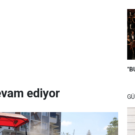
"B
evam ediyor
GÜ