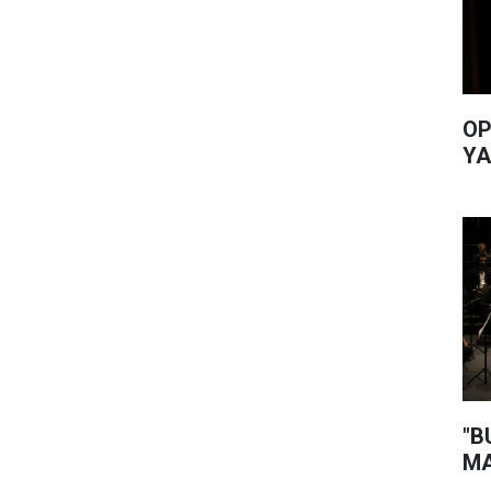
OP
YA
"B
MA