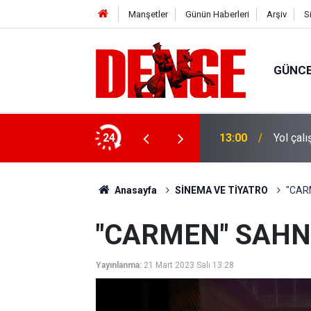
Manşetler
Günün Haberleri
Arşiv
S
GÜNC
a uzatılabilecek
24
13:00
Yol çal
Anasayfa
SİNEMA VE TİYATRO
"CAR
"CARMEN" SAHN
Yayınlanma:
21 Mart 2023 Salı 13:28