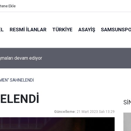
itene Ekle
EL
RESMI İLANLAR
TÜRKİYE
ASAYİŞ
SAMSUNSP
ışmaları devam ediyor
MEN" SAHNELENDİ
ELENDİ
Sİ
Güncelleme:
21 Mart 2023 Salı 13:29