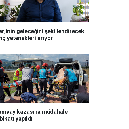
erjinin geleceğini şekillendirecek
nç yetenekleri arıyor
amvay kazasına müdahale
bikatı yapıldı