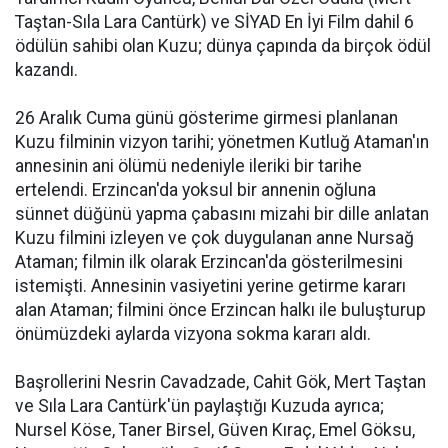
Taştan-Sıla Lara Cantürk) ve SİYAD En İyi Film dahil 6
ödülün sahibi olan Kuzu; dünya çapında da birçok ödül
kazandı.
26 Aralık Cuma günü gösterime girmesi planlanan
Kuzu filminin vizyon tarihi; yönetmen Kutluğ Ataman'ın
annesinin ani ölümü nedeniyle ileriki bir tarihe
ertelendi. Erzincan'da yoksul bir annenin oğluna
sünnet düğünü yapma çabasını mizahi bir dille anlatan
Kuzu filmini izleyen ve çok duygulanan anne Nursağ
Ataman; filmin ilk olarak Erzincan'da gösterilmesini
istemişti. Annesinin vasiyetini yerine getirme kararı
alan Ataman; filmini önce Erzincan halkı ile buluşturup
önümüzdeki aylarda vizyona sokma kararı aldı.
Başrollerini Nesrin Cavadzade, Cahit Gök, Mert Taştan
ve Sıla Lara Cantürk'ün paylaştığı Kuzuda ayrıca;
Nursel Köse, Taner Birsel, Güven Kıraç, Emel Göksu,