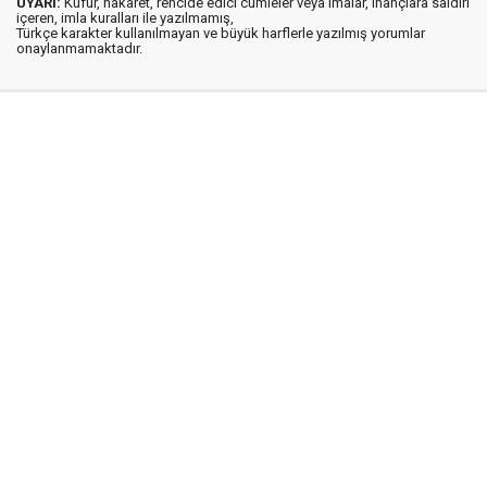
UYARI:
Küfür, hakaret, rencide edici cümleler veya imalar, inançlara saldırı
içeren, imla kuralları ile yazılmamış,
Türkçe karakter kullanılmayan ve büyük harflerle yazılmış yorumlar
onaylanmamaktadır.