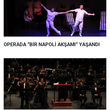
OPERADA “BİR NAPOLİ AKŞAMI” YAŞANDI