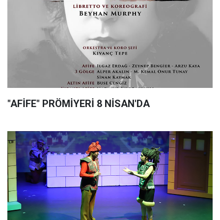
"AFİFE" PRÖMİYERİ 8 NİSAN'DA