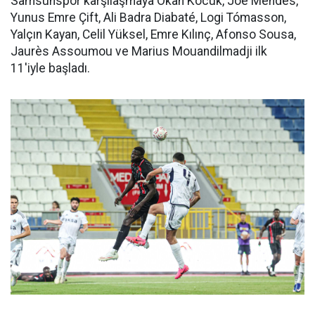
Samsunspor karşılaşmaya Okan Kocuk, Joe Mendes,
Yunus Emre Çift, Ali Badra Diabaté, Logi Tómasson,
Yalçın Kayan, Celil Yüksel, Emre Kılınç, Afonso Sousa,
Jaurès Assoumou ve Marius Mouandilmadji ilk
11'iyle başladı.